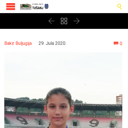




Co
Bakir Buljugija
29. Jula 2020.
0
