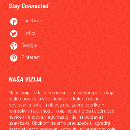
Stay Connected

Facebook

Twitter

Google+

Pinterest
NAŠA VIZIJA
Naša vizija je da budemo sinonim za kompaniju koja
stalno postavlja više standarde kako u oblasti
poslovanja tako i u oblasti realizacije sportko –
rekreativnih aktivnosti i koja, ne samo da uvodi nove
navike i trendove, nego nastoji da ih i održava i
usavršava. Obzirom da smo preduzeće u izgradnji
nastojat ćemo poslovati u dosluhu s vremenom koje