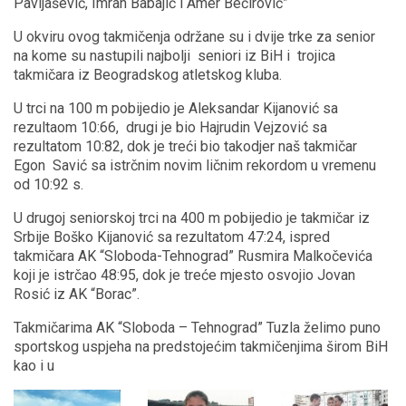
Pavljašević, Imran Babajić i Amer Bećirović”
U okviru ovog takmičenja održane su i dvije trke za senior
na kome su nastupili najbolji seniori iz BiH i trojica
takmičara iz Beogradskog atletskog kluba.
U trci na 100 m pobijedio je Aleksandar Kijanović sa
rezultaom 10:66, drugi je bio Hajrudin Vejzović sa
rezultatom 10:82, dok je treći bio takodjer naš takmičar
Egon Savić sa istrčnim novim ličnim rekordom u vremenu
od 10:92 s.
U drugoj seniorskoj trci na 400 m pobijedio je takmičar iz
Srbije Boško Kijanović sa rezultatom 47:24, ispred
takmičara AK “Sloboda-Tehnograd” Rusmira Malkočevića
koji je istrčao 48:95, dok je treće mjesto osvojio Jovan
Rosić iz AK “Borac”.
Takmičarima AK “Sloboda – Tehnograd” Tuzla želimo puno
sportskog uspjeha na predstojećim takmičenjima širom BiH
kao i u