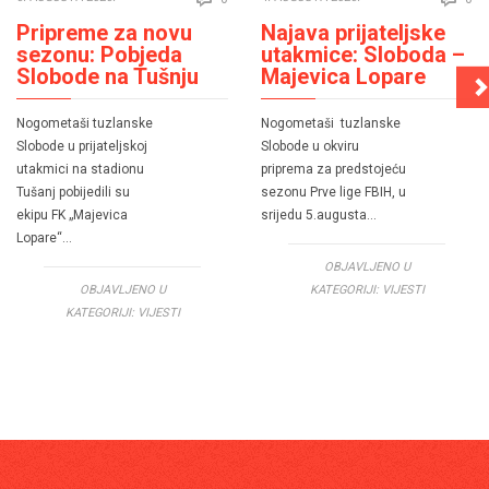
Pripreme za novu
Najava prijateljske
sezonu: Pobjeda
utakmice: Sloboda –
Slobode na Tušnju
Majevica Lopare
Nogometaši tuzlanske
Nogometaši tuzlanske
Slobode u prijateljskoj
Slobode u okviru
utakmici na stadionu
priprema za predstojeću
Tušanj pobijedili su
sezonu Prve lige FBIH, u
ekipu FK „Majevica
srijedu 5.augusta…
Lopare“…
OBJAVLJENO U
OBJAVLJENO U
KATEGORIJI:
VIJESTI
KATEGORIJI:
VIJESTI