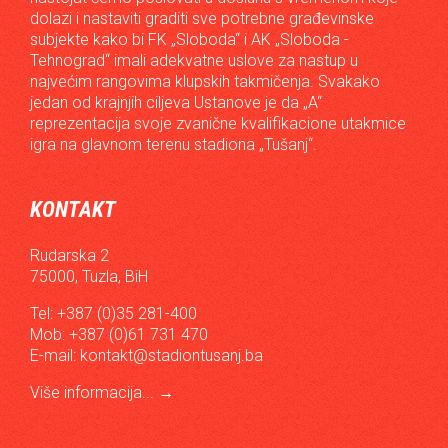
dolazi i nastaviti graditi sve potrebne građevinske
subjekte kako bi FK „Sloboda“ i AK „Sloboda -
Tehnograd“ imali adekvatne uslove za nastup u
najvećim rangovima klupskih takmičenja. Svakako
jedan od krajnjih ciljeva Ustanove je da „A“
reprezentacija svoje zvanične kvalifikacione utakmice
igra na glavnom terenu stadiona „Tušanj“.
KONTAKT
Rudarska 2
75000, Tuzla, BiH
Tel: +387 (0)35 281-400
Mob: +387 (0)61 731 470
E-mail:
kontakt@stadiontusanj.ba
Više informacija...
→