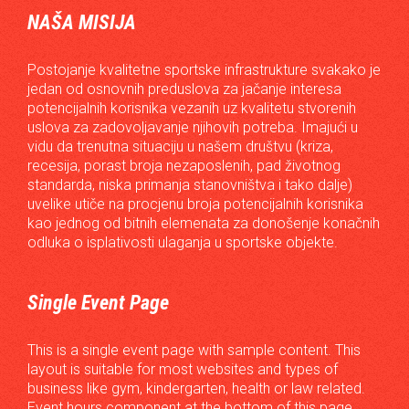
NAŠA MISIJA
Postojanje kvalitetne sportske infrastrukture svakako je
jedan od osnovnih preduslova za jačanje interesa
potencijalnih korisnika vezanih uz kvalitetu stvorenih
uslova za zadovoljavanje njihovih potreba. Imajući u
vidu da trenutna situaciju u našem društvu (kriza,
recesija, porast broja nezaposlenih, pad životnog
standarda, niska primanja stanovništva i tako dalje)
uvelike utiče na procjenu broja potencijalnih korisnika
kao jednog od bitnih elemenata za donošenje konačnih
odluka o isplativosti ulaganja u sportske objekte.
Single Event Page
This is a single event page with sample content. This
layout is suitable for most websites and types of
business like gym, kindergarten, health or law related.
Event hours component at the bottom of this page