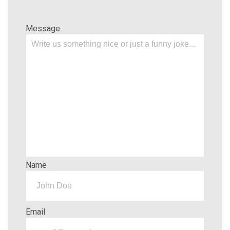
Message
Name
Email