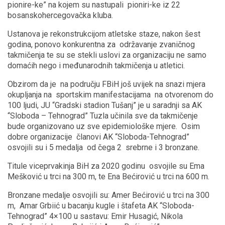
pionire-ke” na kojem su nastupali pioniri-ke iz 22
bosanskohercegovačka kluba.
Ustanova je rekonstrukcijom atletske staze, nakon šest
godina, ponovo konkurentna za održavanje zvaničnog
takmičenja te su se stekli uslovi za organizaciju ne samo
domaćih nego i međunarodnih takmičenja u atletici.
Obzirom da je na području FBiH još uvijek na snazi mjera
okupljanja na sportskim manifestacijama na otvorenom do
100 ljudi, JU “Gradski stadion Tušanj” je u saradnji sa AK
“Sloboda – Tehnograd” Tuzla učinila sve da takmičenje
bude organizovano uz sve epidemiološke mjere. Osim
dobre organizacije članovi AK “Sloboda-Tehnograd”
osvojili su i 5 medalja od čega 2 srebrne i 3 bronzane.
Titule viceprvakinja BiH za 2020 godinu osvojile su Ema
Mešković u trci na 300 m, te Ena Bećirović u trci na 600 m.
Bronzane medalje osvojili su: Amer Bećirović u trci na 300
m, Amar Grbiić u bacanju kugle i štafeta AK “Sloboda-
Tehnograd” 4×100 u sastavu: Emir Husagić, Nikola