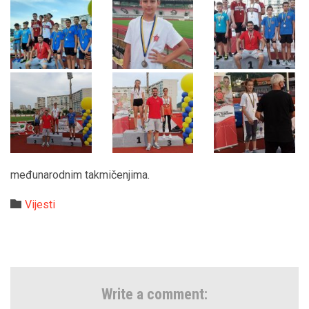
međunarodnim takmičenjima.
Category

Vijesti
Write a comment: