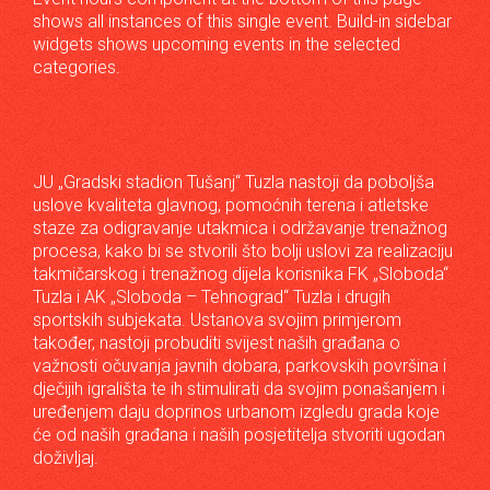
shows all instances of this single event. Build-in sidebar
widgets shows upcoming events in the selected
categories.
JU „Gradski stadion Tušanj“ Tuzla nastoji da poboljša
uslove kvaliteta glavnog, pomoćnih terena i atletske
staze za odigravanje utakmica i održavanje trenažnog
procesa, kako bi se stvorili što bolji uslovi za realizaciju
takmičarskog i trenažnog dijela korisnika FK „Sloboda“
Tuzla i AK „Sloboda – Tehnograd“ Tuzla i drugih
sportskih subjekata. Ustanova svojim primjerom
također, nastoji probuditi svijest naših građana o
važnosti očuvanja javnih dobara, parkovskih površina i
dječijih igrališta te ih stimulirati da svojim ponašanjem i
uređenjem daju doprinos urbanom izgledu grada koje
će od naših građana i naših posjetitelja stvoriti ugodan
doživljaj.