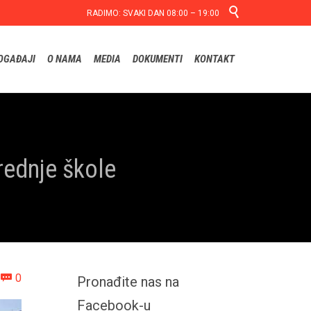

RADIMO: SVAKI DAN 08:00 – 19:00
Skip
OGAĐAJI
O NAMA
MEDIA
DOKUMENTI
KONTAKT
to
content
rednje škole
Comments
0

Pronađite nas na
Facebook-u