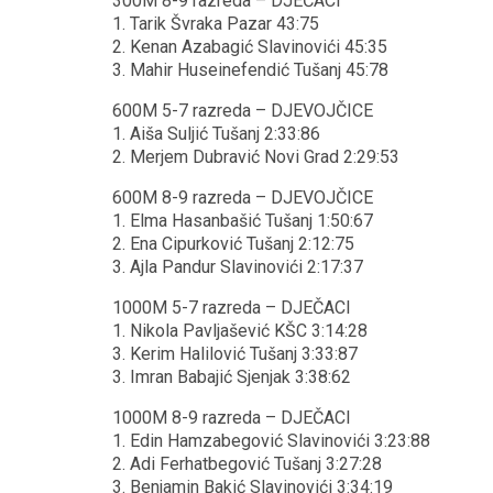
300M 8-9 razreda – DJEČACI
1. Tarik Švraka Pazar 43:75
2. Kenan Azabagić Slavinovići 45:35
3. Mahir Huseinefendić Tušanj 45:78
600M 5-7 razreda – DJEVOJČICE
1. Aiša Suljić Tušanj 2:33:86
2. Merjem Dubravić Novi Grad 2:29:53
600M 8-9 razreda – DJEVOJČICE
1. Elma Hasanbašić Tušanj 1:50:67
2. Ena Cipurković Tušanj 2:12:75
3. Ajla Pandur Slavinovići 2:17:37
1000M 5-7 razreda – DJEČACI
1. Nikola Pavljašević KŠC 3:14:28
3. Kerim Halilović Tušanj 3:33:87
3. Imran Babajić Sjenjak 3:38:62
1000M 8-9 razreda – DJEČACI
1. Edin Hamzabegović Slavinovići 3:23:88
2. Adi Ferhatbegović Tušanj 3:27:28
3. Benjamin Bakić Slavinovići 3:34:19