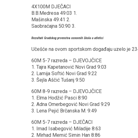
4X100M DJEČACI
B.B.Medresa 49:03 1.
Mašinska 49:41 2.
Saobraćajna 50:90 3.
Rezultati Gradskog prvenstva osnovnih škola u atletici
Učešće na ovom sportskom događaju uzelo je 234 u
60M 5-7 razreda – DJEVOJČICE
1. Tajra Kapetanović Novi Grad 9:03
2. Lamija Softić Novi Grad 9:22
3. Šejla Aščić Tušanj 9:50
60M 8-9 razreda – DJEVOJČICE
1. Elma Hodžić Pasci 8:90
2. Adna Omerbegović Novi Grad 9:29
3. Lena Pejić Brčanska M. 9:49
60M 5-7 razreda – DJEČACI
1. Imad Isabegović Miladije 8:63
2. Mirhad Memić Simin Han 8:86