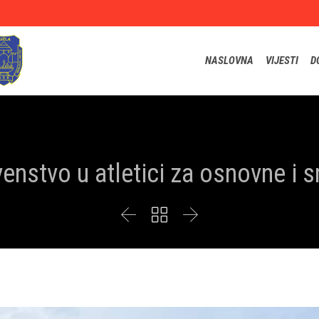
NASLOVNA
VIJESTI
D
enstvo u atletici za osnovne i s


