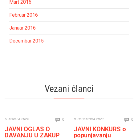
Mart 2016
Februar 2016
Januar 2016
Decembar 2015
Vezani članci
Comments
Co
5. MARTA 2024.
8. DECEMBRA 2023.
0
0


JAVNI OGLAS O
JAVNI KONKURS o
DAVANJU U ZAKUP
popunjavanju