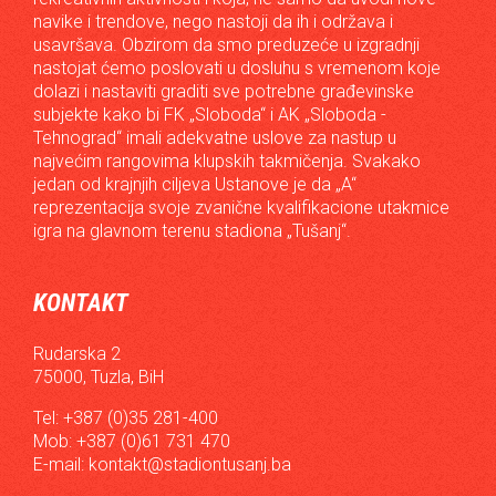
navike i trendove, nego nastoji da ih i održava i
usavršava. Obzirom da smo preduzeće u izgradnji
nastojat ćemo poslovati u dosluhu s vremenom koje
dolazi i nastaviti graditi sve potrebne građevinske
subjekte kako bi FK „Sloboda“ i AK „Sloboda -
Tehnograd“ imali adekvatne uslove za nastup u
najvećim rangovima klupskih takmičenja. Svakako
jedan od krajnjih ciljeva Ustanove je da „A“
reprezentacija svoje zvanične kvalifikacione utakmice
igra na glavnom terenu stadiona „Tušanj“.
KONTAKT
Rudarska 2
75000, Tuzla, BiH
Tel: +387 (0)35 281-400
Mob: +387 (0)61 731 470
E-mail:
kontakt@stadiontusanj.ba