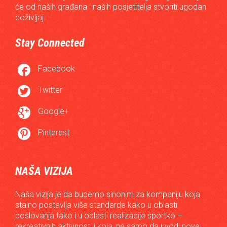
će od naših građana i naših posjetitelja stvoriti ugodan
doživljaj.
Stay Connected

Facebook

Twitter

Google+

Pinterest
NAŠA VIZIJA
Naša vizija je da budemo sinonim za kompaniju koja
stalno postavlja više standarde kako u oblasti
poslovanja tako i u oblasti realizacije sportko –
rekreativnih aktivnosti i koja, ne samo da uvodi nove