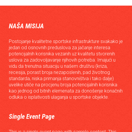
NAŠA MISIJA
Postojanje kvalitetne sportske infrastrukture svakako je
jedan od osnovnih preduslova za jačanje interesa
potencijalnih korisnika vezanih uz kvalitetu stvorenih
uslova za zadovoljavanje njihovih potreba. Imajući u
vidu da trenutna situaciju u našem društvu (kriza,
recesija, porast broja nezaposlenih, pad životnog
standarda, niska primanja stanovništva i tako dalje)
uvelike utiče na procjenu broja potencijalnih korisnika
kao jednog od bitnih elemenata za donošenje konačnih
odluka o isplativosti ulaganja u sportske objekte.
Single Event Page
This is a single event page with sample content. This