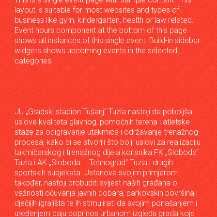
layout is suitable for most websites and types of
business like gym, kindergarten, health or law related.
Event hours component at the bottom of this page
shows all instances of this single event. Build-in sidebar
widgets shows upcoming events in the selected
categories.
JU „Gradski stadion Tušanj“ Tuzla nastoji da poboljša
uslove kvaliteta glavnog, pomoćnih terena i atletske
staze za odigravanje utakmica i održavanje trenažnog
procesa, kako bi se stvorili što bolji uslovi za realizaciju
takmičarskog i trenažnog dijela korisnika FK „Sloboda“
Tuzla i AK „Sloboda – Tehnograd“ Tuzla i drugih
sportskih subjekata. Ustanova svojim primjerom
također, nastoji probuditi svijest naših građana o
važnosti očuvanja javnih dobara, parkovskih površina i
dječijih igrališta te ih stimulirati da svojim ponašanjem i
uređenjem daju doprinos urbanom izgledu grada koje