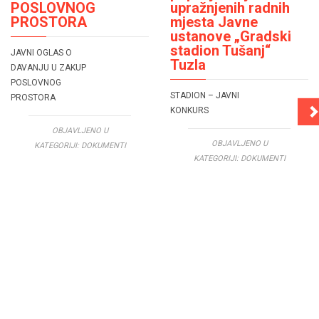
POSLOVNOG
upražnjenih radnih
PROSTORA
mjesta Javne
ustanove „Gradski
stadion Tušanj“
JAVNI OGLAS O
Tuzla
DAVANJU U ZAKUP
POSLOVNOG
STADION – JAVNI
PROSTORA
KONKURS
OBJAVLJENO U
OBJAVLJENO U
KATEGORIJI:
DOKUMENTI
KATEGORIJI:
DOKUMENTI