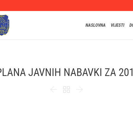
NASLOVNA
VIJESTI
D
PLANA JAVNIH NABAVKI ZA 201


