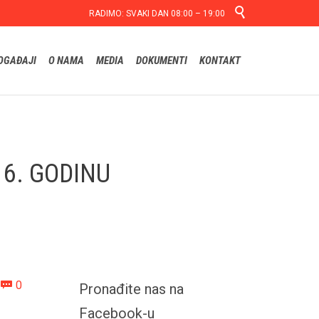

RADIMO: SVAKI DAN 08:00 – 19:00
Skip
OGAĐAJI
O NAMA
MEDIA
DOKUMENTI
KONTAKT
to
content
6. GODINU
Comments
0

Pronađite nas na
Facebook-u