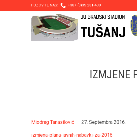

POZOVITE NAS:
+387 (0)35 281-400
IZMJENE 
Miodrag Tanasilović
27. Septembra 2016.
izmjena-plana-javnih-nabavki-za-2016