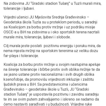
Na zidovima JU “Gradski stadion Tušanj” u Tuzli murali mira,
tolerancije i ljubavi.
Vrijedni učenici JU Mješovita Srednja Građevinsko –
Geodetska škola Tuzla su u proteklom periodu, u saradnji
sa Koalicijom za borbu protiv mržnje i uz podršku misije
OSCE-a u BiH na zidovima u i oko sportskih terena nacrtali
murale mira, tolerancije, ljubavi i slobode.
Cilj murala jeste poslati pozitivnu energiju i poruku mira, da
nema mjesta mržnji na sportskim terenima uz veliku dozu
far-playa i tolerancije.
Koalicija za borbu protiv mržnje u svojim nastupima apeluje
na širenje tolerancije i b0rbe protiv svih oblika mržnje te da
se jasno ustane protiv nacionalizma i svih drugih oblika
ksenofobije, da promovišu vrijednosti inkluzije i zaštitu
ljudskih prava u BiH. Sa predstavnicima i učenicima
Građevinsko – geodetske škole u Tuzli, JU “Gradski
stadion Tušanj” je uspostavila pozitivnu i zavidnu saradnju
te im se ovim putem zahvaljujemo i iskreno se nadamo da
ćemo nastaviti sarađivati i u budućnosti. Vrijedne ruke