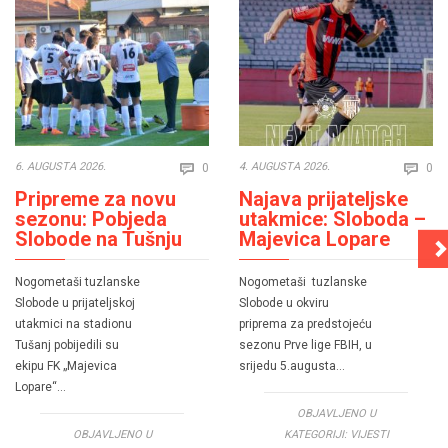
Comments
Co
6. AUGUSTA 2026.
4. AUGUSTA 2026.
0
0


Pripreme za novu
Najava prijateljske
sezonu: Pobjeda
utakmice: Sloboda –
Slobode na Tušnju
Majevica Lopare
Nogometaši tuzlanske
Nogometaši tuzlanske
Slobode u prijateljskoj
Slobode u okviru
utakmici na stadionu
priprema za predstojeću
Tušanj pobijedili su
sezonu Prve lige FBIH, u
ekipu FK „Majevica
srijedu 5.augusta…
Lopare“…
OBJAVLJENO U
OBJAVLJENO U
KATEGORIJI:
VIJESTI