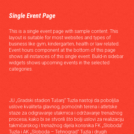
Single Event Page
This is a single event page with sample content. This
layout is suitable for most websites and types of
business like gym, kindergarten, health or law related.
Event hours component at the bottom of this page
shows all instances of this single event. Build-in sidebar
widgets shows upcoming events in the selected
categories.
JU „Gradski stadion Tušanj“ Tuzla nastoji da poboljša
uslove kvaliteta glavnog, pomoćnih terena i atletske
staze za odigravanje utakmica i održavanje trenažnog
procesa, kako bi se stvorili što bolji uslovi za realizaciju
takmičarskog i trenažnog dijela korisnika FK „Sloboda“
Tuzla i AK „Sloboda – Tehnograd“ Tuzla i drugih