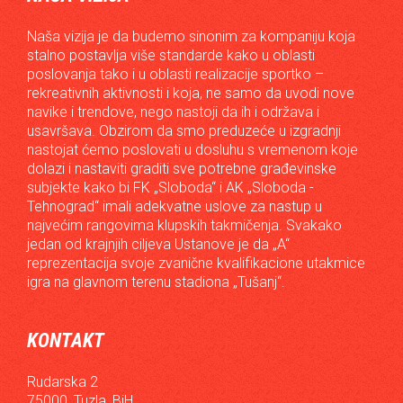
Naša vizija je da budemo sinonim za kompaniju koja
stalno postavlja više standarde kako u oblasti
poslovanja tako i u oblasti realizacije sportko –
rekreativnih aktivnosti i koja, ne samo da uvodi nove
navike i trendove, nego nastoji da ih i održava i
usavršava. Obzirom da smo preduzeće u izgradnji
nastojat ćemo poslovati u dosluhu s vremenom koje
dolazi i nastaviti graditi sve potrebne građevinske
subjekte kako bi FK „Sloboda“ i AK „Sloboda -
Tehnograd“ imali adekvatne uslove za nastup u
najvećim rangovima klupskih takmičenja. Svakako
jedan od krajnjih ciljeva Ustanove je da „A“
reprezentacija svoje zvanične kvalifikacione utakmice
igra na glavnom terenu stadiona „Tušanj“.
KONTAKT
Rudarska 2
75000, Tuzla, BiH