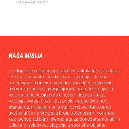
KATEGORIJI:
VIJESTI
NAŠA MISIJA
Postojanje kvalitetne sportske infrastrukture svakako je
jedan od osnovnih preduslova za jačanje interesa
potencijalnih korisnika vezanih uz kvalitetu stvorenih
uslova za zadovoljavanje njihovih potreba. Imajući u
vidu da trenutna situaciju u našem društvu (kriza,
recesija, porast broja nezaposlenih, pad životnog
standarda, niska primanja stanovništva i tako dalje)
uvelike utiče na procjenu broja potencijalnih korisnika
kao jednog od bitnih elemenata za donošenje konačnih
odluka o isplativosti ulaganja u sportske objekte.