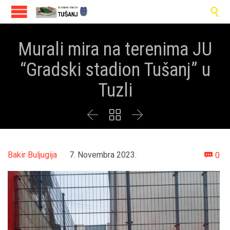

Murali mira na terenima JU
“Gradski stadion Tušanj” u
Tuzli



Co
Bakir Buljugija
7. Novembra 2023.
0
