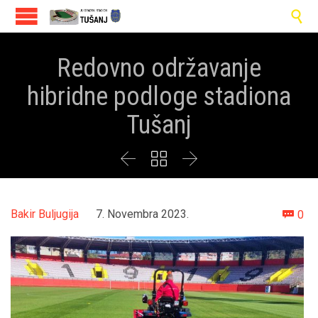

Redovno održavanje
hibridne podloge stadiona
Tušanj



Co
Bakir Buljugija
7. Novembra 2023.
0
