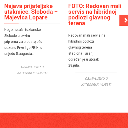
Najava prijateljske
FOTO: Redovan mali
utakmice: Sloboda –
servis na hibridnoj
Majevica Lopare
podlozi glavnog
terena
Nogometaši tuzlanske
Redovan mali servis na
Slobode u okviru
hibridnoj podlozi
priprema za predstojeću
glavnog terena
sezonu Prve lige FBIH, u
stadiona Tušanj
srijedu 5.augusta…
odrađen je u utorak
28.jula….
OBJAVLJENO U
KATEGORIJI:
VIJESTI
OBJAVLJENO U
KATEGORIJI:
VIJESTI