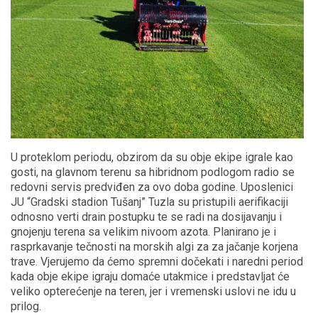
U proteklom periodu, obzirom da su obje ekipe igrale kao
gosti, na glavnom terenu sa hibridnom podlogom radio se
redovni servis predviđen za ovo doba godine. Uposlenici
JU “Gradski stadion Tušanj” Tuzla su pristupili aerifikaciji
odnosno verti drain postupku te se radi na dosijavanju i
gnojenju terena sa velikim nivoom azota. Planirano je i
rasprkavanje tečnosti na morskih algi za za jačanje korjena
trave. Vjerujemo da ćemo spremni dočekati i naredni period
kada obje ekipe igraju domaće utakmice i predstavljat će
veliko opterećenje na teren, jer i vremenski uslovi ne idu u
prilog.