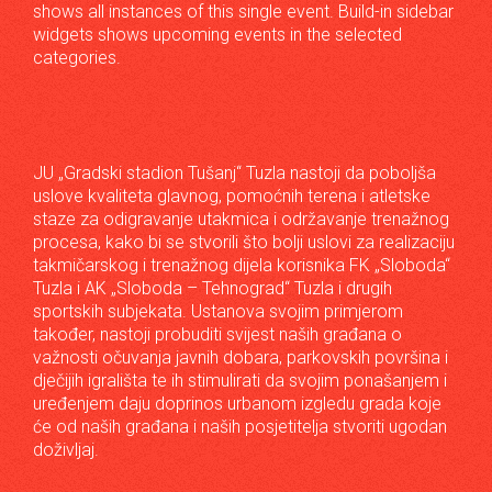
shows all instances of this single event. Build-in sidebar
widgets shows upcoming events in the selected
categories.
JU „Gradski stadion Tušanj“ Tuzla nastoji da poboljša
uslove kvaliteta glavnog, pomoćnih terena i atletske
staze za odigravanje utakmica i održavanje trenažnog
procesa, kako bi se stvorili što bolji uslovi za realizaciju
takmičarskog i trenažnog dijela korisnika FK „Sloboda“
Tuzla i AK „Sloboda – Tehnograd“ Tuzla i drugih
sportskih subjekata. Ustanova svojim primjerom
također, nastoji probuditi svijest naših građana o
važnosti očuvanja javnih dobara, parkovskih površina i
dječijih igrališta te ih stimulirati da svojim ponašanjem i
uređenjem daju doprinos urbanom izgledu grada koje
će od naših građana i naših posjetitelja stvoriti ugodan
doživljaj.