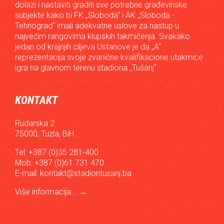
dolazi i nastaviti graditi sve potrebne građevinske
subjekte kako bi FK „Sloboda“ i AK „Sloboda -
Tehnograd“ imali adekvatne uslove za nastup u
najvećim rangovima klupskih takmičenja. Svakako
jedan od krajnjih ciljeva Ustanove je da „A“
reprezentacija svoje zvanične kvalifikacione utakmice
igra na glavnom terenu stadiona „Tušanj“.
KONTAKT
Rudarska 2
75000, Tuzla, BiH
Tel: +387 (0)35 281-400
Mob: +387 (0)61 731 470
E-mail:
kontakt@stadiontusanj.ba
Više informacija...
→