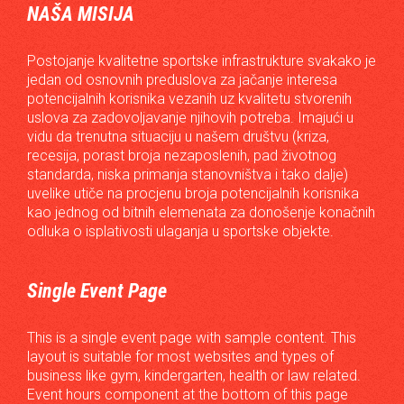
NAŠA MISIJA
Postojanje kvalitetne sportske infrastrukture svakako je
jedan od osnovnih preduslova za jačanje interesa
potencijalnih korisnika vezanih uz kvalitetu stvorenih
uslova za zadovoljavanje njihovih potreba. Imajući u
vidu da trenutna situaciju u našem društvu (kriza,
recesija, porast broja nezaposlenih, pad životnog
standarda, niska primanja stanovništva i tako dalje)
uvelike utiče na procjenu broja potencijalnih korisnika
kao jednog od bitnih elemenata za donošenje konačnih
odluka o isplativosti ulaganja u sportske objekte.
Single Event Page
This is a single event page with sample content. This
layout is suitable for most websites and types of
business like gym, kindergarten, health or law related.
Event hours component at the bottom of this page