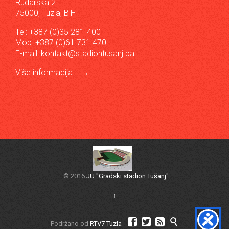
Rudarska 2
75000, Tuzla, BiH
Tel: +387 (0)35 281-400
Mob: +387 (0)61 731 470
E-mail:
kontakt@stadiontusanj.ba
Više informacija...
→
© 2016
JU "Gradski stadion Tušanj"
↑




Podržano od
RTV7 Tuzla