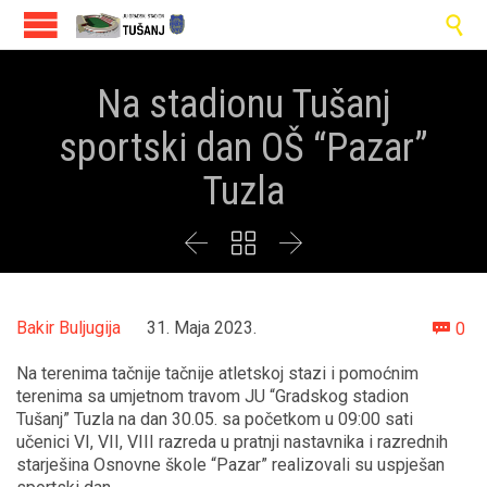

Na stadionu Tušanj
sportski dan OŠ “Pazar”
Tuzla



Co
Bakir Buljugija
31. Maja 2023.
0

Na terenima tačnije tačnije atletskoj stazi i pomoćnim
terenima sa umjetnom travom JU “Gradskog stadion
Tušanj” Tuzla na dan 30.05. sa početkom u 09:00 sati
učenici VI, VII, VIII razreda u pratnji nastavnika i razrednih
starješina Osnovne škole “Pazar” realizovali su uspješan