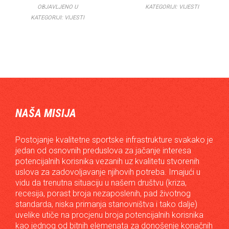
OBJAVLJENO U
KATEGORIJI:
VIJESTI
KATEGORIJI:
VIJESTI
NAŠA MISIJA
Postojanje kvalitetne sportske infrastrukture svakako je
jedan od osnovnih preduslova za jačanje interesa
potencijalnih korisnika vezanih uz kvalitetu stvorenih
uslova za zadovoljavanje njihovih potreba. Imajući u
vidu da trenutna situaciju u našem društvu (kriza,
recesija, porast broja nezaposlenih, pad životnog
standarda, niska primanja stanovništva i tako dalje)
uvelike utiče na procjenu broja potencijalnih korisnika
kao jednog od bitnih elemenata za donošenje konačnih