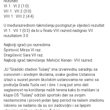
rezultati:
VI 1 : VI 2 (1:0)
VII 1 : VII 2 (3:0)
VIII 1 : VIII 2 (4:4)
U međurazrednom takmičenju postignut je sljedeći rezultat:
VI 1 : VII 1 (0:3) da bi u finalu VIII razred nadigrao VII
rezultatom 3:0
Najbolji igrači po razredima:
Špirtović Mirza VI raz.
Dragičević Sara VII raz.
Najbolji igrač takmičenja: Mehičić Kenan- VIII razred.
JU “Gradski stadion Tušanj” ima izvanrednu saradnju sa
osnovnim i srednjim školama, svake godine Ustanova
izlazi u susret javnim školskim ustanovama ne samo sa
područja Grada Tuzla već i šire. I ovaj put smo dali
saglasnost na korištenje naših terena kako bi mališani iz
klupa OŠ “Tušanj” održali sportski dan sa svojim
nastavnicima i proveli jedan lijep period na našem stadionu.
Iskreno se nadamo da su svi zadovoljni i sa lijepim