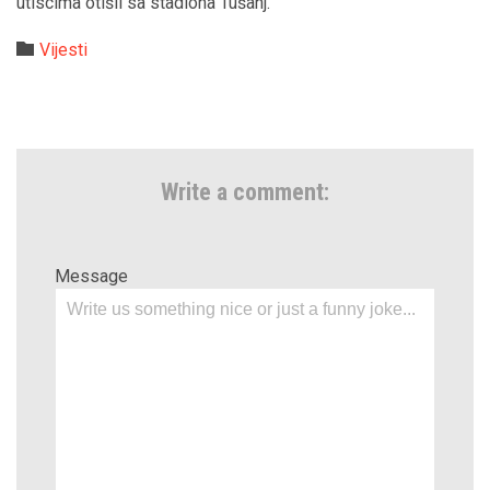
utiscima otišli sa stadiona Tušanj.
Category

Vijesti
Write a comment:
Message