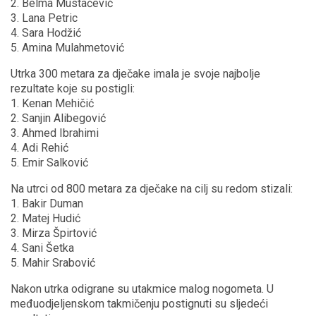
2. Belma Mustačević
3. Lana Petric
4. Sara Hodžić
5. Amina Mulahmetović
Utrka 300 metara za dječake imala je svoje najbolje
rezultate koje su postigli:
1. Kenan Mehičić
2. Sanjin Alibegović
3. Ahmed Ibrahimi
4. Adi Rehić
5. Emir Salković
Na utrci od 800 metara za dječake na cilj su redom stizali:
1. Bakir Duman
2. Matej Hudić
3. Mirza Špirtović
4. Sani Šetka
5. Mahir Srabović
Nakon utrka odigrane su utakmice malog nogometa. U
međuodjeljenskom takmičenju postignuti su sljedeći