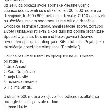
sportski dan.
Uz želju da pokažu svoje sportske vještine učenici i
učenice učestvovali su u utrkama na 300 i 600 metara za
djevojčice, te 300 i 800 metara za dječake. Od 10 sati uzeli
su učešće u malom nogometu i time bili dio današnje
Evropske sedmice fudbala, manifestacije sporta, zdravog
života i uključenosti svih, a koje dugi niz godina organizuje
Special Olympics Bosnia and Herzegovina (Državno
prvenstvo specijalne olimpijade BiH u futsalu i Prijateljsko
takmičenje specijalne olimpijade “Paralelle”).
Odlične rezultate u utrci za djevojčice na 300 metara
postigle su:
1.Uma Arnaut
2. Sara Dragičević
3. Anja Nikolić
4. Jasenka Omerčić
5. Halima Smajić
U utrci na 600 metara za djevojčice odlične rezultate su
postigle te na cilj stizale redom:
1. Iman Hukić