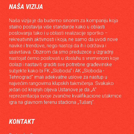
NAŠA VIZIJA
Naša vizija je da budemo sinonim za kompaniju koja
stalno postavlja više standarde kako u oblasti
poslovanja tako i u oblasti realizacije sportko –
rekreativnih aktivnosti i koja, ne samo da uvodi nove
navike i trendove, nego nastoji da ih i održava i
usavršava. Obzirom da smo preduzeće u izgradnji
nastojat ćemo poslovati u dosluhu s vremenom koje
dolazi i nastaviti graditi sve potrebne građevinske
subjekte kako bi FK „Sloboda“ i AK „Sloboda -
Tehnograd“ imali adekvatne uslove za nastup u
najvećim rangovima klupskih takmičenja. Svakako
jedan od krajnjih ciljeva Ustanove je da „A“
reprezentacija svoje zvanične kvalifikacione utakmice
igra na glavnom terenu stadiona „Tušanj“.
KONTAKT