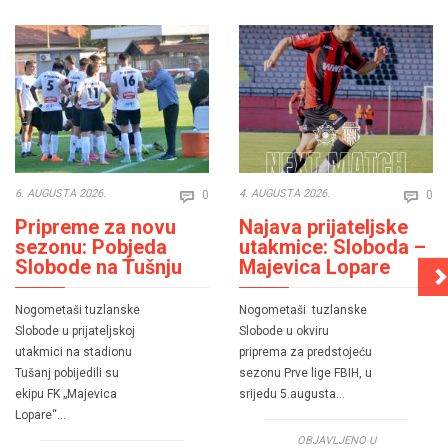
Comments
Co
6. AUGUSTA 2026.
4. AUGUSTA 2026.
0
0


Pripreme za novu
Najava prijateljske
sezonu: Pobjeda
utakmice: Sloboda –
Slobode na Tušnju
Majevica Lopare
Nogometaši tuzlanske
Nogometaši tuzlanske
Slobode u prijateljskoj
Slobode u okviru
utakmici na stadionu
priprema za predstojeću
Tušanj pobijedili su
sezonu Prve lige FBIH, u
ekipu FK „Majevica
srijedu 5.augusta…
Lopare“…
OBJAVLJENO U