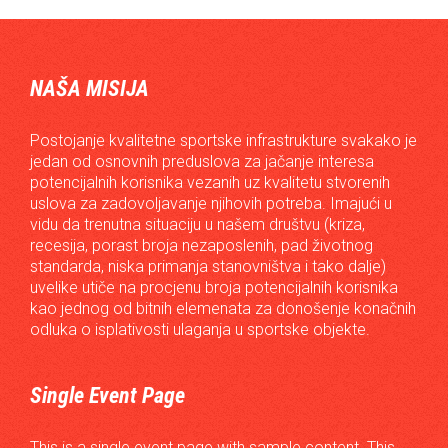
NAŠA MISIJA
Postojanje kvalitetne sportske infrastrukture svakako je
jedan od osnovnih preduslova za jačanje interesa
potencijalnih korisnika vezanih uz kvalitetu stvorenih
uslova za zadovoljavanje njihovih potreba. Imajući u
vidu da trenutna situaciju u našem društvu (kriza,
recesija, porast broja nezaposlenih, pad životnog
standarda, niska primanja stanovništva i tako dalje)
uvelike utiče na procjenu broja potencijalnih korisnika
kao jednog od bitnih elemenata za donošenje konačnih
odluka o isplativosti ulaganja u sportske objekte.
Single Event Page
This is a single event page with sample content. This