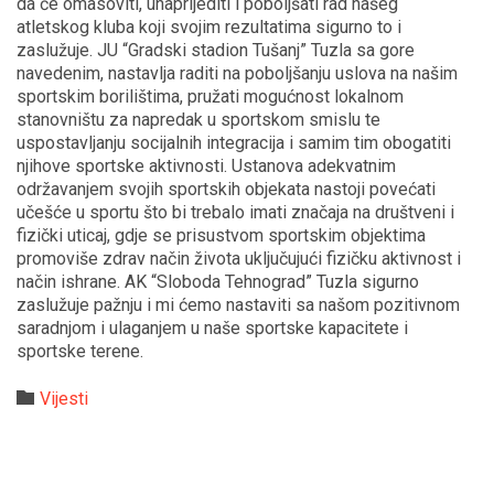
da će omasoviti, unaprijediti i poboljšati rad našeg
atletskog kluba koji svojim rezultatima sigurno to i
zaslužuje. JU “Gradski stadion Tušanj” Tuzla sa gore
navedenim, nastavlja raditi na poboljšanju uslova na našim
sportskim borilištima, pružati mogućnost lokalnom
stanovništu za napredak u sportskom smislu te
uspostavljanju socijalnih integracija i samim tim obogatiti
njihove sportske aktivnosti. Ustanova adekvatnim
održavanjem svojih sportskih objekata nastoji povećati
učešće u sportu što bi trebalo imati značaja na društveni i
fizički uticaj, gdje se prisustvom sportskim objektima
promoviše zdrav način života uključujući fizičku aktivnost i
način ishrane. AK “Sloboda Tehnograd” Tuzla sigurno
zaslužuje pažnju i mi ćemo nastaviti sa našom pozitivnom
saradnjom i ulaganjem u naše sportske kapacitete i
sportske terene.
Category

Vijesti