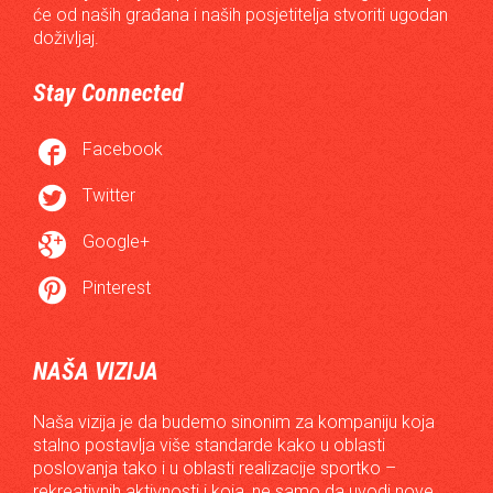
će od naših građana i naših posjetitelja stvoriti ugodan
doživljaj.
Stay Connected

Facebook

Twitter

Google+

Pinterest
NAŠA VIZIJA
Naša vizija je da budemo sinonim za kompaniju koja
stalno postavlja više standarde kako u oblasti
poslovanja tako i u oblasti realizacije sportko –
rekreativnih aktivnosti i koja, ne samo da uvodi nove