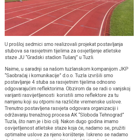
U prošloj sedmici smo realizovali projekat postavljanja
stubova sa rasvjetnim tijelima za osvjetljenje atletske
staze JU “Gradski stadion Tušanj” u Tuzli.
Naime, u saradnji sa našom tuzlanskom kompanijom JKP
“Saobraćaj i komunikacije” d.o.o. Tuzla izvršili smo
postavljanje 4 stuba sa rasvjetnim tijelima odnosno
odgovarajućim reflektorima. Obzirom da se radi o vanjskoj
varijanti rasvijetljenosti koristili smo reflektore za tu
namjenu koji su otporni na različite vremenske uslove.
Trenutno postavljena rasvjeta odgovara organizaciji i
održavanju trenažnog procesa AK “Sloboda Tehnograd”
Tuzla, što nam je i bio cilj. Nakon dugo godina imamo
osvijetljenost atletske staze koja će, nadamo se, pružiti
optimalne uslove za njeno korištenje. Iskreno se nadamo