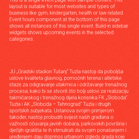
layout is suitable for most websites and types of
business like gym, kindergarten, health or law related.
Event hours component at the bottom of this page
shows all instances of this single event. Build-in sidebar
widgets shows upcoming events in the selected
categories.
JU „Gradski stadion Tušanj“ Tuzla nastoji da poboljša
uslove kvaliteta glavnog, pomoćnih terena i atletske
staze za odigravanje utakmica i održavanje trenažnog
procesa, kako bi se stvorili što bolji uslovi za realizaciju
takmičarskog i trenažnog dijela korisnika FK „Sloboda“
Tuzla i AK „Sloboda – Tehnograd“ Tuzla i drugih
sportskih subjekata. Ustanova svojim primjerom
također, nastoji probuditi svijest naših građana o
važnosti očuvanja javnih dobara, parkovskih površina i
dječijih igrališta te ih stimulirati da svojim ponašanjem i
uređenjem daju doprinos urbanom izgledu grada koje