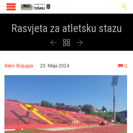

Rasvjeta za atletsku stazu



Co
Bakir Buljugija
20. Maja 2024.
0
