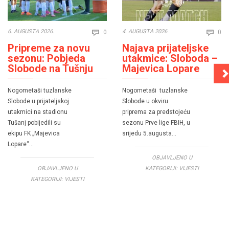
Comments
Co
6. AUGUSTA 2026.
4. AUGUSTA 2026.
0
0


Pripreme za novu
Najava prijateljske
sezonu: Pobjeda
utakmice: Sloboda –
Slobode na Tušnju
Majevica Lopare
Nogometaši tuzlanske
Nogometaši tuzlanske
Slobode u prijateljskoj
Slobode u okviru
utakmici na stadionu
priprema za predstojeću
Tušanj pobijedili su
sezonu Prve lige FBIH, u
ekipu FK „Majevica
srijedu 5.augusta…
Lopare“…
OBJAVLJENO U
OBJAVLJENO U
KATEGORIJI:
VIJESTI
KATEGORIJI:
VIJESTI