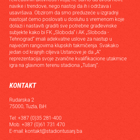
navike i trendove, nego nastoji da ih i održava i
usavršava. Obzirom da smo preduzeće u izgradnji
nastojat ćemo poslovati u dosluhu s vremenom koje
dolazi i nastaviti graditi sve potrebne građevinske
subjekte kako bi FK „Sloboda“ i AK „Sloboda -
Tehnograd“ imali adekvatne uslove za nastup u
najvećim rangovima klupskih takmičenja. Svakako
jedan od krajnjih ciljeva Ustanove je da „A“
reprezentacija svoje zvanične kvalifikacione utakmice
igra na glavnom terenu stadiona „Tušanj“.
KONTAKT
Rudarska 2
75000, Tuzla, BiH
Tel: +387 (0)35 281-400
Mob: +387 (0)61 731 470
E-mail:
kontakt@stadiontusanj.ba