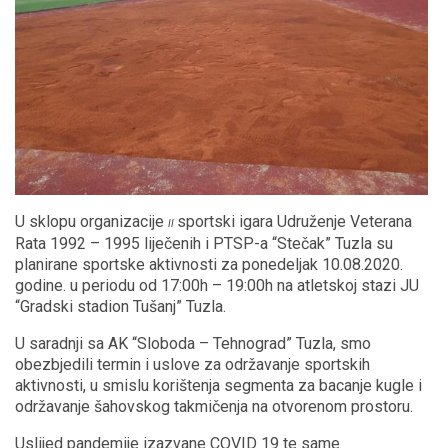
U sklopu organizacije
sportski igara Udruženje Veterana
II
Rata 1992 – 1995 liječenih i PTSP-a “Stečak” Tuzla su
planirane sportske aktivnosti za ponedeljak 10.08.2020.
godine. u periodu od 17:00h – 19:00h na atletskoj stazi JU
“Gradski stadion Tušanj” Tuzla.
U saradnji sa AK “Sloboda – Tehnograd” Tuzla, smo
obezbjedili termin i uslove za održavanje sportskih
aktivnosti, u smislu korištenja segmenta za bacanje kugle i
održavanje šahovskog takmičenja na otvorenom prostoru.
Uslijed pandemije izazvane COVID 19 te same