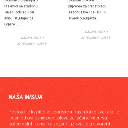
Slobode u prijateljskoj
Slobode u okviru
utakmici na stadionu
priprema za predstojeću
Tušanj pobijedili su
sezonu Prve lige FBIH, u
ekipu FK „Majevica
srijedu 5.augusta…
Lopare“…
OBJAVLJENO U
OBJAVLJENO U
KATEGORIJI:
VIJESTI
KATEGORIJI:
VIJESTI
NAŠA MISIJA
Postojanje kvalitetne sportske infrastrukture svakako je
jedan od osnovnih preduslova za jačanje interesa
potencijalnih korisnika vezanih uz kvalitetu stvorenih