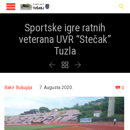

Sportske igre ratnih
veterana UVR “Stečak”
Tuzla



Co
Bakir Buljugija
7. Augusta 2020.
0
