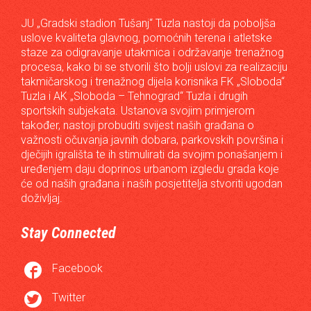
JU „Gradski stadion Tušanj“ Tuzla nastoji da poboljša
uslove kvaliteta glavnog, pomoćnih terena i atletske
staze za odigravanje utakmica i održavanje trenažnog
procesa, kako bi se stvorili što bolji uslovi za realizaciju
takmičarskog i trenažnog dijela korisnika FK „Sloboda“
Tuzla i AK „Sloboda – Tehnograd“ Tuzla i drugih
sportskih subjekata. Ustanova svojim primjerom
također, nastoji probuditi svijest naših građana o
važnosti očuvanja javnih dobara, parkovskih površina i
dječijih igrališta te ih stimulirati da svojim ponašanjem i
uređenjem daju doprinos urbanom izgledu grada koje
će od naših građana i naših posjetitelja stvoriti ugodan
doživljaj.
Stay Connected

Facebook

Twitter