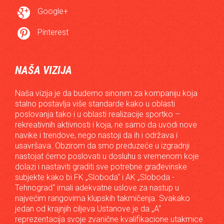

Google+

Pinterest
NAŠA VIZIJA
Naša vizija je da budemo sinonim za kompaniju koja
stalno postavlja više standarde kako u oblasti
poslovanja tako i u oblasti realizacije sportko –
rekreativnih aktivnosti i koja, ne samo da uvodi nove
navike i trendove, nego nastoji da ih i održava i
usavršava. Obzirom da smo preduzeće u izgradnji
nastojat ćemo poslovati u dosluhu s vremenom koje
dolazi i nastaviti graditi sve potrebne građevinske
subjekte kako bi FK „Sloboda“ i AK „Sloboda -
Tehnograd“ imali adekvatne uslove za nastup u
najvećim rangovima klupskih takmičenja. Svakako
jedan od krajnjih ciljeva Ustanove je da „A“
reprezentacija svoje zvanične kvalifikacione utakmice