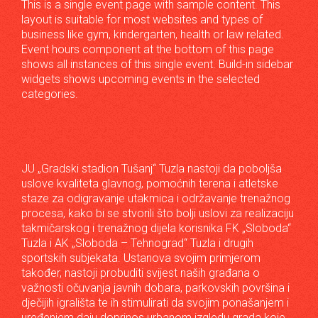
This is a single event page with sample content. This
layout is suitable for most websites and types of
business like gym, kindergarten, health or law related.
Event hours component at the bottom of this page
shows all instances of this single event. Build-in sidebar
widgets shows upcoming events in the selected
categories.
JU „Gradski stadion Tušanj“ Tuzla nastoji da poboljša
uslove kvaliteta glavnog, pomoćnih terena i atletske
staze za odigravanje utakmica i održavanje trenažnog
procesa, kako bi se stvorili što bolji uslovi za realizaciju
takmičarskog i trenažnog dijela korisnika FK „Sloboda“
Tuzla i AK „Sloboda – Tehnograd“ Tuzla i drugih
sportskih subjekata. Ustanova svojim primjerom
također, nastoji probuditi svijest naših građana o
važnosti očuvanja javnih dobara, parkovskih površina i
dječijih igrališta te ih stimulirati da svojim ponašanjem i
uređenjem daju doprinos urbanom izgledu grada koje