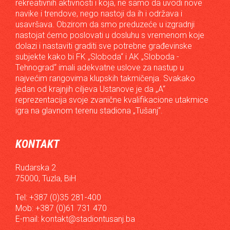
rekreativnih aktivnosti i koja, ne samo da uvodi nove
navike i trendove, nego nastoji da ih i održava i
usavršava. Obzirom da smo preduzeće u izgradnji
nastojat ćemo poslovati u dosluhu s vremenom koje
dolazi i nastaviti graditi sve potrebne građevinske
subjekte kako bi FK „Sloboda“ i AK „Sloboda -
Tehnograd“ imali adekvatne uslove za nastup u
najvećim rangovima klupskih takmičenja. Svakako
jedan od krajnjih ciljeva Ustanove je da „A“
reprezentacija svoje zvanične kvalifikacione utakmice
igra na glavnom terenu stadiona „Tušanj“.
KONTAKT
Rudarska 2
75000, Tuzla, BiH
Tel: +387 (0)35 281-400
Mob: +387 (0)61 731 470
E-mail:
kontakt@stadiontusanj.ba