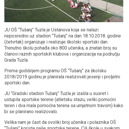
JU OŠ “Tušanj” Tuzla je Ustanova koja se nalazi
neposredno uz stadion “Tušanj” na dan 18.10.2018. godine
(četvrtak) organizuje i realizuje školski sportski dan.
Trenutno školu pohađa oko 800 učenika, a znatan broj su
članovi raznih sportskih klubova i organizacija na području
Grada Tuzla.
Prema godišnjem programu OŠ “Tušanj” za školsku
2018/2019 godinu je planirala realizovati jesenji i proljetni
sportski dan.
JU “Gradski stadion Tušanj” Tuzla je izašla u susret i
ustupila sportske terene (atletsku stazu, veliki pomoćni
teren i dva mala pomoćna terena sa umjetnom travom) kako
bi se planirano realizovalo.
Velika nam je čast da ovoliki broj učenika i polaznika OŠ
“Tušanj” koriste naše sportske terene. Cilj škole u svakom