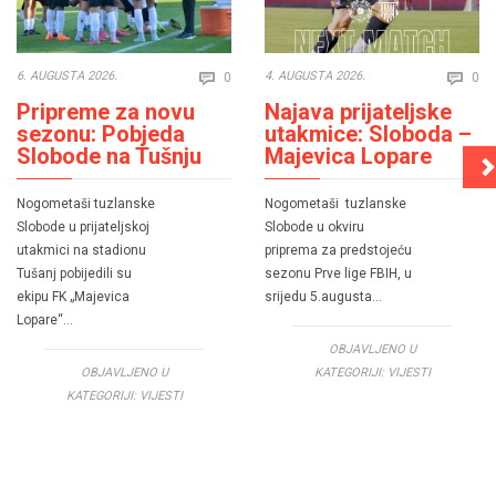
Comments
Co
6. AUGUSTA 2026.
4. AUGUSTA 2026.
0
0


Pripreme za novu
Najava prijateljske
sezonu: Pobjeda
utakmice: Sloboda –
Slobode na Tušnju
Majevica Lopare
Nogometaši tuzlanske
Nogometaši tuzlanske
Slobode u prijateljskoj
Slobode u okviru
utakmici na stadionu
priprema za predstojeću
Tušanj pobijedili su
sezonu Prve lige FBIH, u
ekipu FK „Majevica
srijedu 5.augusta…
Lopare“…
OBJAVLJENO U
OBJAVLJENO U
KATEGORIJI:
VIJESTI
KATEGORIJI:
VIJESTI