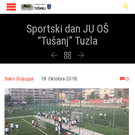

Sportski dan JU OŠ
“Tušanj” Tuzla



Co
Bakir Buljugija
18. Oktobra 2018.
0
