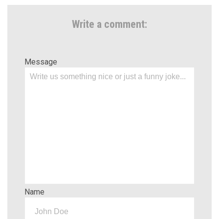
Write a comment:
Message
Name