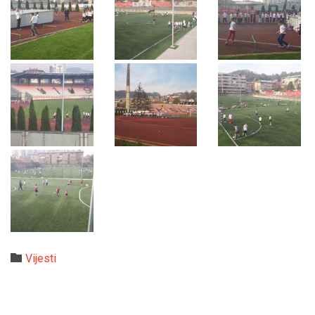
Category

Vijesti