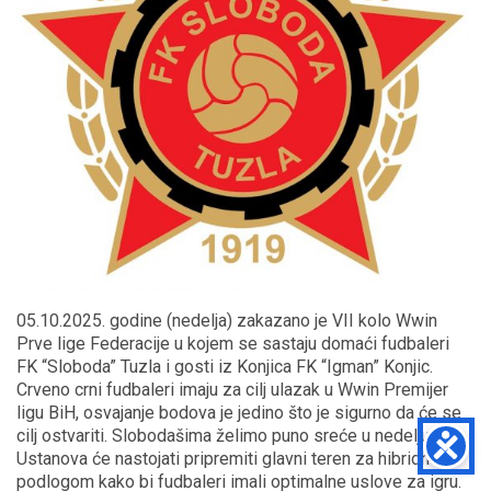
05.10.2025. godine (nedelja) zakazano je VII kolo Wwin
Prve lige Federacije u kojem se sastaju domaći fudbaleri
FK “Sloboda” Tuzla i gosti iz Konjica FK “Igman” Konjic.
Crveno crni fudbaleri imaju za cilj ulazak u Wwin Premijer
ligu BiH, osvajanje bodova je jedino što je sigurno da će se
cilj ostvariti. Slobodašima želimo puno sreće u nedelju, a
Ustanova će nastojati pripremiti glavni teren za hibridnom
podlogom kako bi fudbaleri imali optimalne uslove za igru.