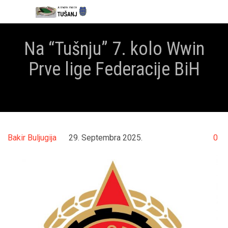

Na “Tušnju” 7. kolo Wwin
Prve lige Federacije BiH



Co
Bakir Buljugija
29. Septembra 2025.
0
