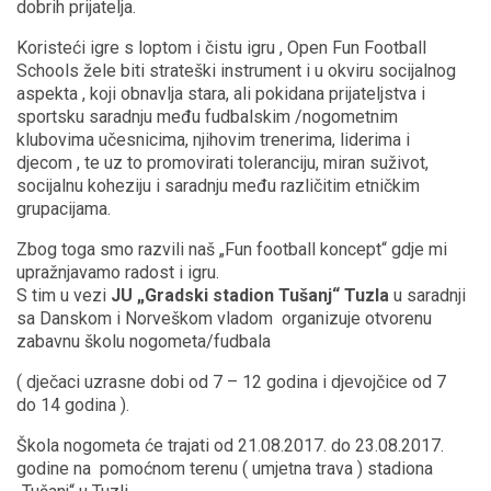
dobrih prijatelja.
Koristeći igre s loptom i čistu igru , Open Fun Football
Schools žele biti strateški instrument i u okviru socijalnog
aspekta , koji obnavlja stara, ali pokidana prijateljstva i
sportsku saradnju među fudbalskim /nogometnim
klubovima učesnicima, njihovim trenerima, liderima i
djecom , te uz to promovirati toleranciju, miran suživot,
socijalnu koheziju i saradnju među različitim etničkim
grupacijama.
Zbog toga smo razvili naš „Fun football koncept“ gdje mi
upražnjavamo radost i igru.
S tim u vezi
JU „Gradski stadion Tušanj“ Tuzla
u saradnji
sa Danskom i Norveškom vladom organizuje otvorenu
zabavnu školu nogometa/fudbala
( dječaci uzrasne dobi od 7 – 12 godina i djevojčice od 7
do 14 godina ).
Škola nogometa će trajati od 21.08.2017. do 23.08.2017.
godine na pomoćnom terenu ( umjetna trava ) stadiona