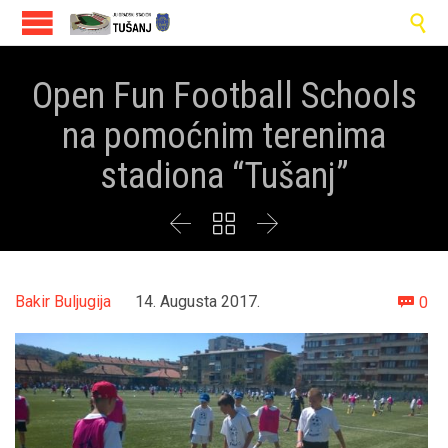

Open Fun Football Schools
na pomoćnim terenima
stadiona “Tušanj”



Co
Bakir Buljugija
14. Augusta 2017.
0
