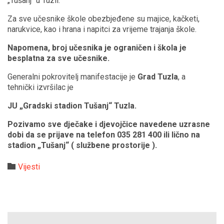
„Tušanj“ u Tuzli.
Za sve učesnike škole obezbjeđene su majice, kačketi,
narukvice, kao i hrana i napitci za vrijeme trajanja škole.
Napomena, broj učesnika je ograničen i škola je
besplatna za sve učesnike.
Generalni pokrovitelj manifestacije je
Grad Tuzla
, a
tehnički izvršilac je
JU „Gradski stadion Tušanj“ Tuzla.
Pozivamo sve dječake i djevojčice navedene uzrasne
dobi da se prijave na telefon 035 281 400 ili lično na
stadion „Tušanj“ ( službene prostorije ).
Category

Vijesti