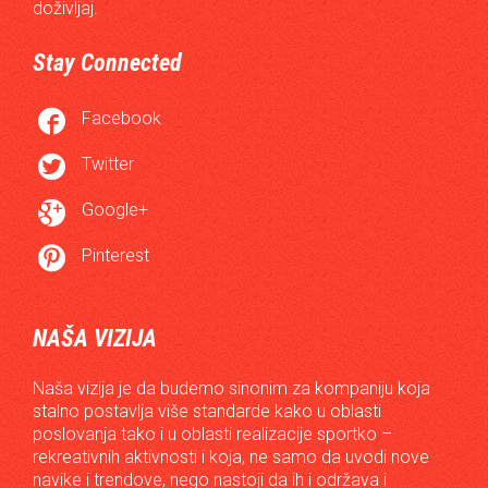
doživljaj.
Stay Connected

Facebook

Twitter

Google+

Pinterest
NAŠA VIZIJA
Naša vizija je da budemo sinonim za kompaniju koja
stalno postavlja više standarde kako u oblasti
poslovanja tako i u oblasti realizacije sportko –
rekreativnih aktivnosti i koja, ne samo da uvodi nove
navike i trendove, nego nastoji da ih i održava i