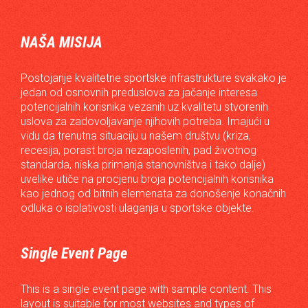
NAŠA MISIJA
Postojanje kvalitetne sportske infrastrukture svakako je
jedan od osnovnih preduslova za jačanje interesa
potencijalnih korisnika vezanih uz kvalitetu stvorenih
uslova za zadovoljavanje njihovih potreba. Imajući u
vidu da trenutna situaciju u našem društvu (kriza,
recesija, porast broja nezaposlenih, pad životnog
standarda, niska primanja stanovništva i tako dalje)
uvelike utiče na procjenu broja potencijalnih korisnika
kao jednog od bitnih elemenata za donošenje konačnih
odluka o isplativosti ulaganja u sportske objekte.
Single Event Page
This is a single event page with sample content. This
layout is suitable for most websites and types of