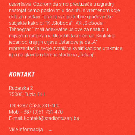
usavršava. Obzirom da smo preduzeće u izgradnji
nastojat ćemo poslovati u dosluhu s vremenom koje
dolazi i nastaviti graditi sve potrebne građevinske
subjekte kako bi FK „Sloboda“ i AK „Sloboda -
Tehnograd“ imali adekvatne uslove za nastup u
najvećim rangovima klupskih takmičenja. Svakako
jedan od krajnjih ciljeva Ustanove je da „A“
reprezentacija svoje zvanične kvalifikacione utakmice
igra na glavnom terenu stadiona „Tušanj“.
KONTAKT
Rudarska 2
75000, Tuzla, BiH
Tel: +387 (0)35 281-400
Mob: +387 (0)61 731 470
E-mail:
kontakt@stadiontusanj.ba
Više informacija...
→