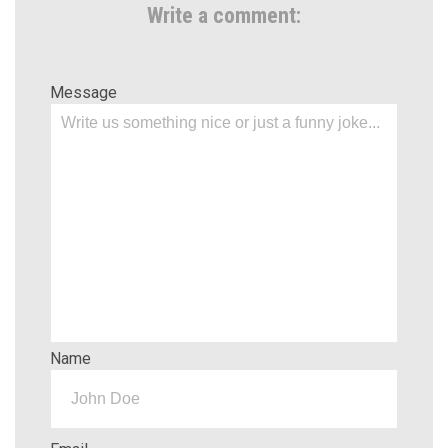
Write a comment:
Message
Name