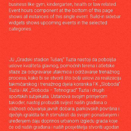
business like gym, kindergarten, health or law related.
Event hours component at the bottom of this page
shows all instances of this single event. Build-in sidebar
widgets shows upcoming events in the selected
categories.
JU „Gradski stadion Tušanj“ Tuzla nastoji da poboljša
uslove kvaliteta glavnog, pomoćnih terena i atletske
staze za odigravanje utakmica i održavanje trenažnog
procesa, kako bi se stvorili što bolji uslovi za realizaciju
takmičarskog i trenažnog dijela korisnika FK „Sloboda“
Tuzla i AK „Sloboda – Tehnograd“ Tuzla i drugih
sportskih subjekata. Ustanova svojim primjerom
također, nastoji probuditi svijest naših građana o
važnosti očuvanja javnih dobara, parkovskih površina i
dječijih igrališta te ih stimulirati da svojim ponašanjem i
uređenjem daju doprinos urbanom izgledu grada koje
će od naših građana i naših posjetitelja stvoriti ugodan