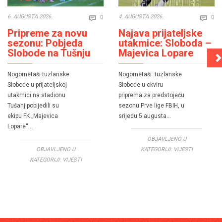
Comments
Co
6. AUGUSTA 2026.
4. AUGUSTA 2026.
0
0


Pripreme za novu
Najava prijateljske
sezonu: Pobjeda
utakmice: Sloboda –
Slobode na Tušnju
Majevica Lopare
Nogometaši tuzlanske
Nogometaši tuzlanske
Slobode u prijateljskoj
Slobode u okviru
utakmici na stadionu
priprema za predstojeću
Tušanj pobijedili su
sezonu Prve lige FBIH, u
ekipu FK „Majevica
srijedu 5.augusta…
Lopare“…
OBJAVLJENO U
OBJAVLJENO U
KATEGORIJI:
VIJESTI
KATEGORIJI:
VIJESTI