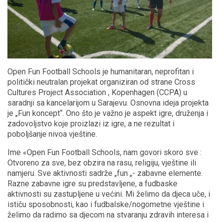
Open Fun Football Schools je humanitaran, neprofitan i
politički neutralan projekat organiziran od strane Cross
Cultures Project Association , Kopenhagen (CCPA) u
saradnji sa kancelarijom u Sarajevu. Osnovna ideja projekta
je „Fun koncept“. Ono što je važno je aspekt igre, druženja i
zadovoljstvo koje proizlazi iz igre, a ne rezultat i
poboljšanje nivoa vještine.
Ime «Open Fun Football Schools, nam govori skoro sve :
Otvoreno za sve, bez obzira na rasu, religiju, vještine ili
namjeru. Sve aktivnosti sadrže „fun „- zabavne elemente.
Razne zabavne igre su predstavljene, a fudbaske
aktivnosti su zastupljene u većini. Mi želimo da djeca uče, i
ističu sposobnosti, kao i fudbalske/nogometne vještine i
želimo da radimo sa djecom na stvaranju zdravih interesa i