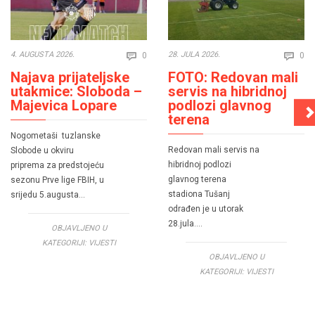
Comments
Co
4. AUGUSTA 2026.
28. JULA 2026.
0
0


Najava prijateljske
FOTO: Redovan mali
utakmice: Sloboda –
servis na hibridnoj
Majevica Lopare
podlozi glavnog
terena
Nogometaši tuzlanske
Redovan mali servis na
Slobode u okviru
hibridnoj podlozi
priprema za predstojeću
glavnog terena
sezonu Prve lige FBIH, u
stadiona Tušanj
srijedu 5.augusta…
odrađen je u utorak
28.jula….
OBJAVLJENO U
KATEGORIJI:
VIJESTI
OBJAVLJENO U
KATEGORIJI:
VIJESTI