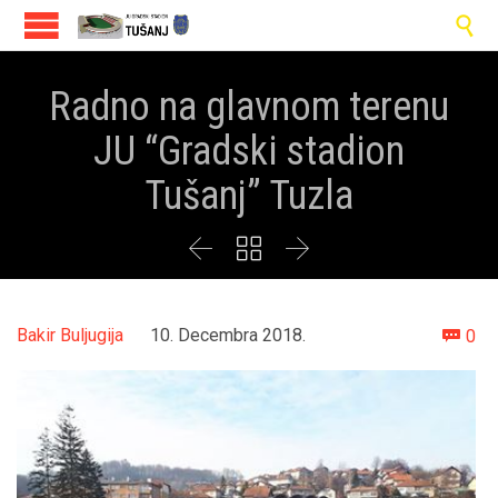

Radno na glavnom terenu
JU “Gradski stadion
Tušanj” Tuzla



Co
Bakir Buljugija
10. Decembra 2018.
0
