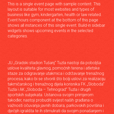
This is a single event page with sample content. This
layout is suitable for most websites and types of
business like gym, kindergarten, health or law related.
Event hours component at the bottom of this page
shows all instances of this single event. Build-in sidebar
widgets shows upcoming events in the selected
categories.
JU „Gradski stadion Tušanj“ Tuzla nastoji da poboljša
uslove kvaliteta glavnog, pomoćnih terena i atletske
staze za odigravanje utakmica i održavanje trenažnog
procesa, kako bi se stvorili što bolji uslovi za realizaciju
takmičarskog i trenažnog dijela korisnika FK „Sloboda“
Tuzla i AK „Sloboda – Tehnograd“ Tuzla i drugih
sportskih subjekata. Ustanova svojim primjerom
također, nastoji probuditi svijest naših građana o
važnosti očuvanja javnih dobara, parkovskih površina i
dječijih igrališta te ih stimulirati da svojim ponašanjem i