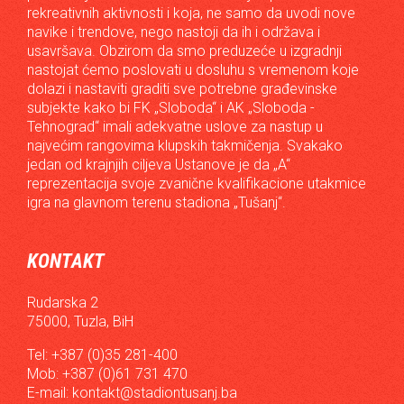
rekreativnih aktivnosti i koja, ne samo da uvodi nove
navike i trendove, nego nastoji da ih i održava i
usavršava. Obzirom da smo preduzeće u izgradnji
nastojat ćemo poslovati u dosluhu s vremenom koje
dolazi i nastaviti graditi sve potrebne građevinske
subjekte kako bi FK „Sloboda“ i AK „Sloboda -
Tehnograd“ imali adekvatne uslove za nastup u
najvećim rangovima klupskih takmičenja. Svakako
jedan od krajnjih ciljeva Ustanove je da „A“
reprezentacija svoje zvanične kvalifikacione utakmice
igra na glavnom terenu stadiona „Tušanj“.
KONTAKT
Rudarska 2
75000, Tuzla, BiH
Tel: +387 (0)35 281-400
Mob: +387 (0)61 731 470
E-mail:
kontakt@stadiontusanj.ba