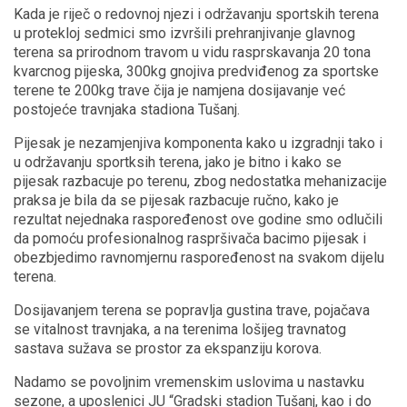
Kada je riječ o redovnoj njezi i održavanju sportskih terena
u protekloj sedmici smo izvršili prehranjivanje glavnog
terena sa prirodnom travom u vidu rasprskavanja 20 tona
kvarcnog pijeska, 300kg gnojiva predviđenog za sportske
terene te 200kg trave čija je namjena dosijavanje već
postojeće travnjaka stadiona Tušanj.
Pijesak je nezamjenjiva komponenta kako u izgradnji tako i
u održavanju sportksih terena, jako je bitno i kako se
pijesak razbacuje po terenu, zbog nedostatka mehanizacije
praksa je bila da se pijesak razbacuje ručno, kako je
rezultat nejednaka raspoređenost ove godine smo odlučili
da pomoću profesionalnog raspršivača bacimo pijesak i
obezbjedimo ravnomjernu raspoređenost na svakom dijelu
terena.
Dosijavanjem terena se popravlja gustina trave, pojačava
se vitalnost travnjaka, a na terenima lošijeg travnatog
sastava sužava se prostor za ekspanziju korova.
Nadamo se povoljnim vremenskim uslovima u nastavku
sezone, a uposlenici JU “Gradski stadion Tušanj, kao i do