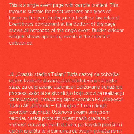
This is a single event page with sample content. This
layout is suitable for most websites and types of
business like gym, kindergarten, health or law related.
Event hours component at the bottom of this page
shows all instances of this single event. Build-in sidebar
widgets shows upcoming events in the selected
categories.
JU „Gradski stadion Tušanj“ Tuzla nastoji da poboljša
uslove kvaliteta glavnog, pomoćnih terena i atletske
staze za odigravanje utakmica i održavanje trenažnog
procesa, kako bi se stvorili što bolji uslovi za realizaciju
takmičarskog i trenažnog dijela korisnika FK „Sloboda“
Tuzla i AK „Sloboda – Tehnograd“ Tuzla i drugih
sportskih subjekata. Ustanova svojim primjerom
također, nastoji probuditi svijest naših građana o
važnosti očuvanja javnih dobara, parkovskih površina i
dječijih igrališta te ih stimulirati da svojim ponašanjem i