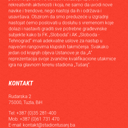
rekreativnih aktivnosti i koja, ne samo da uvodi nove
navike i trendove, nego nastoji da ih i održava i
usavršava. Obzirom da smo preduzeće u izgradnji
nastojat ćemo poslovati u dosluhu s vremenom koje
dolazi i nastaviti graditi sve potrebne građevinske
subjekte kako bi FK „Sloboda“ i AK „Sloboda -
Tehnograd“ imali adekvatne uslove za nastup u
najvećim rangovima klupskih takmičenja. Svakako
jedan od krajnjih ciljeva Ustanove je da „A“
reprezentacija svoje zvanične kvalifikacione utakmice
igra na glavnom terenu stadiona „Tušanj“.
KONTAKT
Rudarska 2
75000, Tuzla, BiH
Tel: +387 (0)35 281-400
Mob: +387 (0)61 731 470
E-mail:
kontakt@stadiontusanj.ba