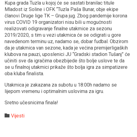
Kupa grada Tuzla u kojoj će se sastati branilac titule
Mladost iz Soline i OFK “Tuzla Paša Bunar, obje ekipe
članovi Druge lige TK – Grupa jug. Zbog pandemije korona
virus COVID 19 organizatori nisu bili u mogućnosti
realizovati odigravanje finalne utakmice za sezonu
2019/2020, s tim u vezi utakmica će se odigrati u gore
navedenom terminu uz, nadamo se, dobar fudbal. Obzirom
da je utakmica van sezone, kada je većina premijerligaških
klubova na pauzi, uposlenici JU “Gradski stadion Tušanj” će
učiniti sve da igračima obezbijede što bolje uslove te da
se u finalnoj utakmici prikaže što bolja igra za simpatizere
oba kluba finalista.
Utakmica je zakazana za subotu u 18:00h nadamo se
lijepom vremenu i optimalnim uslovima za igru.
Sretno učesnicima finala!
Category

Vijesti