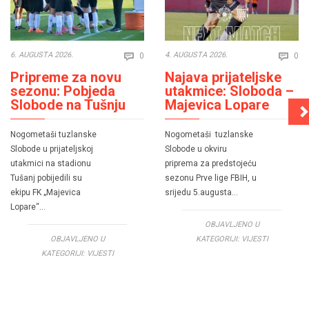
Comments
Co
6. AUGUSTA 2026.
4. AUGUSTA 2026.
0
0


Pripreme za novu
Najava prijateljske
sezonu: Pobjeda
utakmice: Sloboda –
Slobode na Tušnju
Majevica Lopare
Nogometaši tuzlanske
Nogometaši tuzlanske
Slobode u prijateljskoj
Slobode u okviru
utakmici na stadionu
priprema za predstojeću
Tušanj pobijedili su
sezonu Prve lige FBIH, u
ekipu FK „Majevica
srijedu 5.augusta…
Lopare“…
OBJAVLJENO U
OBJAVLJENO U
KATEGORIJI:
VIJESTI
KATEGORIJI:
VIJESTI