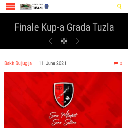

Finale Kup-a Grada Tuzla



Co
Bakir Buljugija
11. Juna 2021.
0
