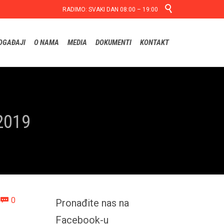

RADIMO: SVAKI DAN 08:00 – 19:00
Skip
OGAĐAJI
O NAMA
MEDIA
DOKUMENTI
KONTAKT
to
content
2019
Comments
0

Pronađite nas na
Facebook-u