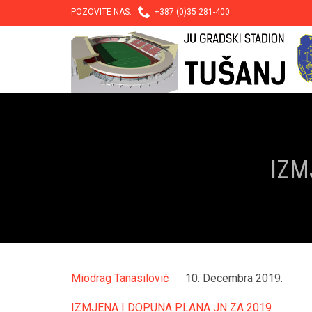

POZOVITE NAS:
+387 (0)35 281-400
IZM
Miodrag Tanasilović
10. Decembra 2019.
IZMJENA I DOPUNA PLANA JN ZA 2019