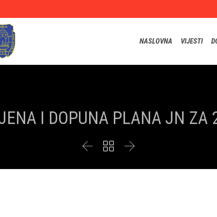
NASLOVNA
VIJESTI
D
JENA I DOPUNA PLANA JN ZA 


