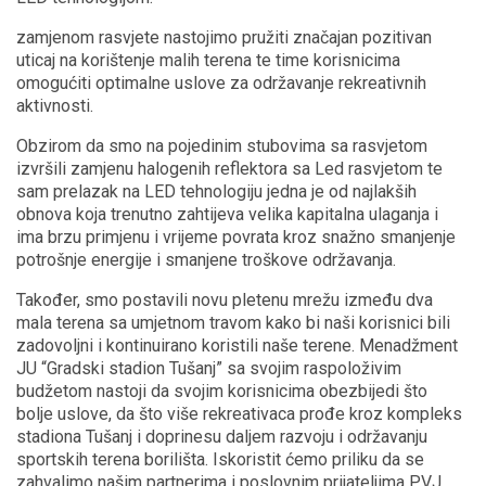
zamjenom rasvjete nastojimo pružiti značajan pozitivan
uticaj na korištenje malih terena te time korisnicima
omogućiti optimalne uslove za održavanje rekreativnih
aktivnosti.
Obzirom da smo na pojedinim stubovima sa rasvjetom
izvršili zamjenu halogenih reflektora sa Led rasvjetom te
sam prelazak na LED tehnologiju jedna je od najlakših
obnova koja trenutno zahtijeva velika kapitalna ulaganja i
ima brzu primjenu i vrijeme povrata kroz snažno smanjenje
potrošnje energije i smanjene troškove održavanja.
Također, smo postavili novu pletenu mrežu između dva
mala terena sa umjetnom travom kako bi naši korisnici bili
zadovoljni i kontinuirano koristili naše terene. Menadžment
JU “Gradski stadion Tušanj” sa svojim raspoloživim
budžetom nastoji da svojim korisnicima obezbijedi što
bolje uslove, da što više rekreativaca prođe kroz kompleks
stadiona Tušanj i doprinesu daljem razvoju i održavanju
sportskih terena borilišta. Iskoristit ćemo priliku da se
zahvalimo našim partnerima i poslovnim prijateljima PVJ