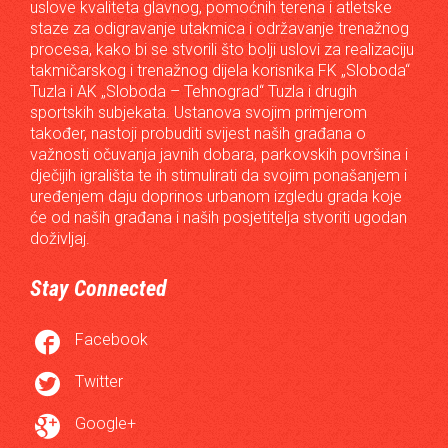
uslove kvaliteta glavnog, pomoćnih terena i atletske
staze za odigravanje utakmica i održavanje trenažnog
procesa, kako bi se stvorili što bolji uslovi za realizaciju
takmičarskog i trenažnog dijela korisnika FK „Sloboda“
Tuzla i AK „Sloboda – Tehnograd“ Tuzla i drugih
sportskih subjekata. Ustanova svojim primjerom
također, nastoji probuditi svijest naših građana o
važnosti očuvanja javnih dobara, parkovskih površina i
dječijih igrališta te ih stimulirati da svojim ponašanjem i
uređenjem daju doprinos urbanom izgledu grada koje
će od naših građana i naših posjetitelja stvoriti ugodan
doživljaj.
Stay Connected

Facebook

Twitter

Google+