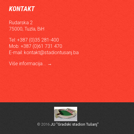
KONTAKT
Rudarska 2
75000, Tuzla, BiH
Tel: +387 (0)35 281-400
Mob: +387 (0)61 731 470
E-mail:
kontakt@stadiontusanj.ba
Više informacija...
→
© 2016
JU "Gradski stadion Tušanj"