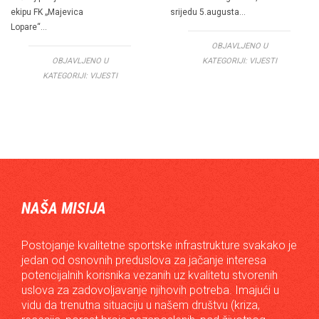
ekipu FK „Majevica
srijedu 5.augusta…
Lopare“…
OBJAVLJENO U
OBJAVLJENO U
KATEGORIJI:
VIJESTI
KATEGORIJI:
VIJESTI
NAŠA MISIJA
Postojanje kvalitetne sportske infrastrukture svakako je
jedan od osnovnih preduslova za jačanje interesa
potencijalnih korisnika vezanih uz kvalitetu stvorenih
uslova za zadovoljavanje njihovih potreba. Imajući u
vidu da trenutna situaciju u našem društvu (kriza,