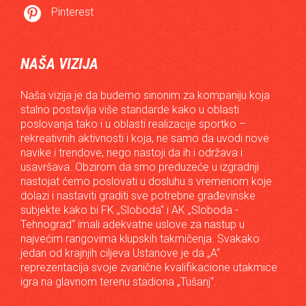

Pinterest
NAŠA VIZIJA
Naša vizija je da budemo sinonim za kompaniju koja
stalno postavlja više standarde kako u oblasti
poslovanja tako i u oblasti realizacije sportko –
rekreativnih aktivnosti i koja, ne samo da uvodi nove
navike i trendove, nego nastoji da ih i održava i
usavršava. Obzirom da smo preduzeće u izgradnji
nastojat ćemo poslovati u dosluhu s vremenom koje
dolazi i nastaviti graditi sve potrebne građevinske
subjekte kako bi FK „Sloboda“ i AK „Sloboda -
Tehnograd“ imali adekvatne uslove za nastup u
najvećim rangovima klupskih takmičenja. Svakako
jedan od krajnjih ciljeva Ustanove je da „A“
reprezentacija svoje zvanične kvalifikacione utakmice
igra na glavnom terenu stadiona „Tušanj“.