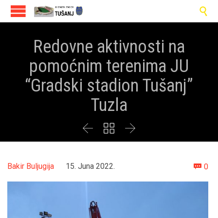

Redovne aktivnosti na
pomoćnim terenima JU
“Gradski stadion Tušanj”
Tuzla



Co
Bakir Buljugija
15. Juna 2022.
0
