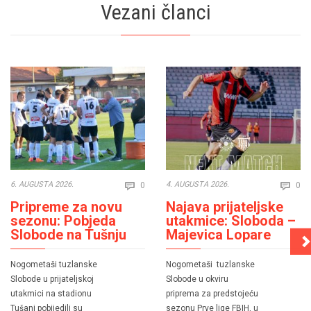
Vezani članci
Comments
Co
6. AUGUSTA 2026.
4. AUGUSTA 2026.
0
0


Pripreme za novu
Najava prijateljske
sezonu: Pobjeda
utakmice: Sloboda –
Slobode na Tušnju
Majevica Lopare
Nogometaši tuzlanske
Nogometaši tuzlanske
Slobode u prijateljskoj
Slobode u okviru
utakmici na stadionu
priprema za predstojeću
Tušanj pobijedili su
sezonu Prve lige FBIH, u