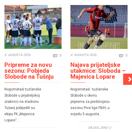
Comments
Co
6. AUGUSTA 2026.
4. AUGUSTA 2026.
0
0


Pripreme za novu
Najava prijateljske
sezonu: Pobjeda
utakmice: Sloboda –
Slobode na Tušnju
Majevica Lopare
Nogometaši tuzlanske
Nogometaši tuzlanske
Slobode u prijateljskoj
Slobode u okviru
utakmici na stadionu
priprema za predstojeću
Tušanj pobijedili su
sezonu Prve lige FBIH, u
ekipu FK „Majevica
srijedu 5.augusta…
Lopare“…
OBJAVLJENO U