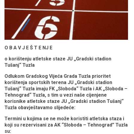
O B A V J E Š T E NJ E
o korištenju atletske staze JU „Gradski stadion
Tušanj“ Tuzla
Odlukom Gradskog Vijeća Grada Tuzla prioritet
korištenja sportskih terena JU „Gradski stadion
Tušanj“ Tuzla imaju FK „Sloboda“ Tuzla i AK „Sloboda –
Tehnograd“ Tuzla, s tim u vezi naše cijenjene
korisnike atletske staze JU „Gradski stadion Tušanj“
Tuzla obavještavamo slijedeće:
Termini u kojima se ne može koristiti atletska staza i
koji su rezervisani za AK “Sloboda – Tehnograd” Tuzla
su: