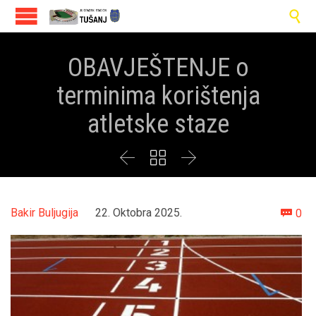

OBAVJEŠTENJE o
terminima korištenja
atletske staze



Co
Bakir Buljugija
22. Oktobra 2025.
0
