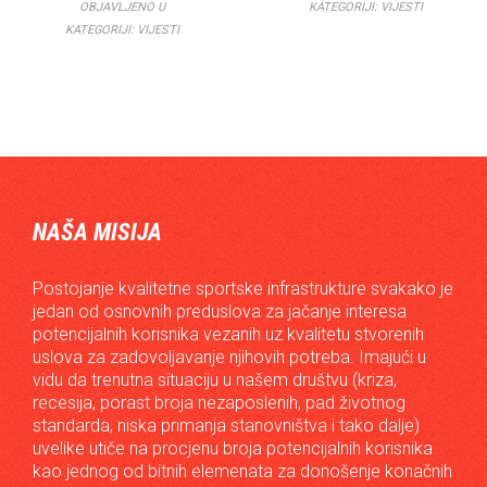
OBJAVLJENO U
KATEGORIJI:
VIJESTI
KATEGORIJI:
VIJESTI
NAŠA MISIJA
Postojanje kvalitetne sportske infrastrukture svakako je
jedan od osnovnih preduslova za jačanje interesa
potencijalnih korisnika vezanih uz kvalitetu stvorenih
uslova za zadovoljavanje njihovih potreba. Imajući u
vidu da trenutna situaciju u našem društvu (kriza,
recesija, porast broja nezaposlenih, pad životnog
standarda, niska primanja stanovništva i tako dalje)
uvelike utiče na procjenu broja potencijalnih korisnika
kao jednog od bitnih elemenata za donošenje konačnih