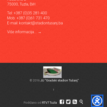
75000, Tuzla, BiH
Tel: +387 (0)35 281-400
Mob: +387 (0)61 731 470
E-mail:
kontakt@stadiontusanj.ba
Više informacija...
→
© 2016
JU "Gradski stadion Tušanj"
↑




Podržano od
RTV7 Tuzla