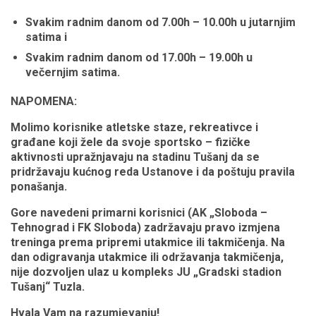
Svakim radnim danom od 7.00h – 10.00h u jutarnjim
satima i
Svakim radnim danom od 17.00h – 19.
00h u
večernjim satima.
NAPOMENA:
Molimo korisnike atletske staze, rekreativce i
građane koji žele da svoje sportsko – fizičke
aktivnosti upražnjavaju na stadinu Tušanj da se
pridržavaju kućnog reda Ustanove i da poštuju pravila
ponašanja.
Gore navedeni primarni korisnici (AK „Sloboda –
Tehnograd i FK Sloboda) zadržavaju pravo izmjena
treninga prema pripremi utakmice ili takmičenja. Na
dan odigravanja utakmice ili održavanja takmičenja,
nije dozvoljen ulaz u kompleks JU „Gradski stadion
Tušanj“ Tuzla.
Hvala Vam na razumjevanju!