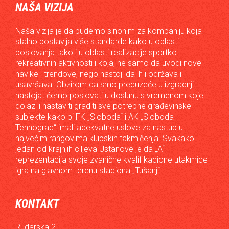
NAŠA VIZIJA
Naša vizija je da budemo sinonim za kompaniju koja
stalno postavlja više standarde kako u oblasti
poslovanja tako i u oblasti realizacije sportko –
rekreativnih aktivnosti i koja, ne samo da uvodi nove
navike i trendove, nego nastoji da ih i održava i
usavršava. Obzirom da smo preduzeće u izgradnji
nastojat ćemo poslovati u dosluhu s vremenom koje
dolazi i nastaviti graditi sve potrebne građevinske
subjekte kako bi FK „Sloboda“ i AK „Sloboda -
Tehnograd“ imali adekvatne uslove za nastup u
najvećim rangovima klupskih takmičenja. Svakako
jedan od krajnjih ciljeva Ustanove je da „A“
reprezentacija svoje zvanične kvalifikacione utakmice
igra na glavnom terenu stadiona „Tušanj“.
KONTAKT
Rudarska 2