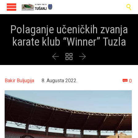

Polaganje učeničkih zvanja
karate klub “Winner” Tuzla



Co
Bakir Buljugija
8. Augusta 2022.
0
