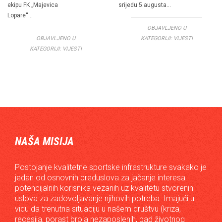
ekipu FK „Majevica
srijedu 5.augusta…
Lopare“…
OBJAVLJENO U
OBJAVLJENO U
KATEGORIJI:
VIJESTI
KATEGORIJI:
VIJESTI
NAŠA MISIJA
Postojanje kvalitetne sportske infrastrukture svakako je
jedan od osnovnih preduslova za jačanje interesa
potencijalnih korisnika vezanih uz kvalitetu stvorenih
uslova za zadovoljavanje njihovih potreba. Imajući u
vidu da trenutna situaciju u našem društvu (kriza,
recesija, porast broja nezaposlenih, pad životnog