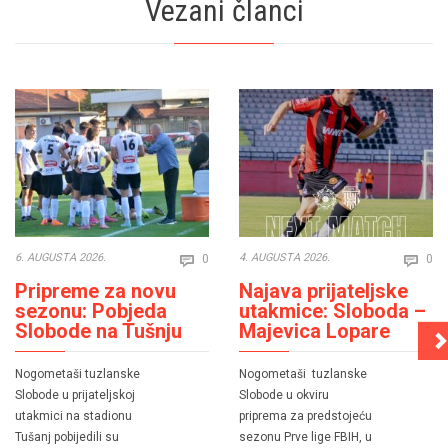
Vezani članci
Comments
Co
6. AUGUSTA 2026.
4. AUGUSTA 2026.
0
0


Pripreme za novu
Najava prijateljske
sezonu: Pobjeda
utakmice: Sloboda –
Slobode na Tušnju
Majevica Lopare
Nogometaši tuzlanske
Nogometaši tuzlanske
Slobode u prijateljskoj
Slobode u okviru
utakmici na stadionu
priprema za predstojeću
Tušanj pobijedili su
sezonu Prve lige FBIH, u