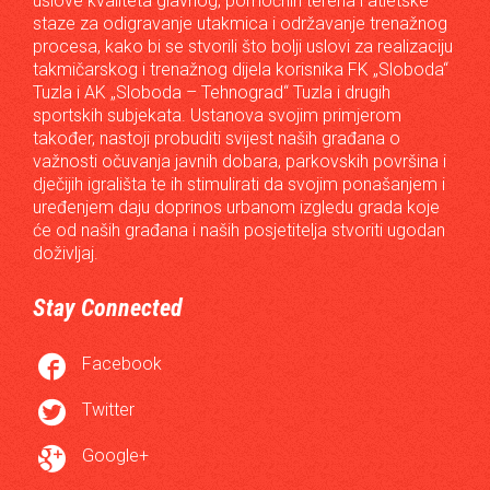
uslove kvaliteta glavnog, pomoćnih terena i atletske
staze za odigravanje utakmica i održavanje trenažnog
procesa, kako bi se stvorili što bolji uslovi za realizaciju
takmičarskog i trenažnog dijela korisnika FK „Sloboda“
Tuzla i AK „Sloboda – Tehnograd“ Tuzla i drugih
sportskih subjekata. Ustanova svojim primjerom
također, nastoji probuditi svijest naših građana o
važnosti očuvanja javnih dobara, parkovskih površina i
dječijih igrališta te ih stimulirati da svojim ponašanjem i
uređenjem daju doprinos urbanom izgledu grada koje
će od naših građana i naših posjetitelja stvoriti ugodan
doživljaj.
Stay Connected

Facebook

Twitter

Google+