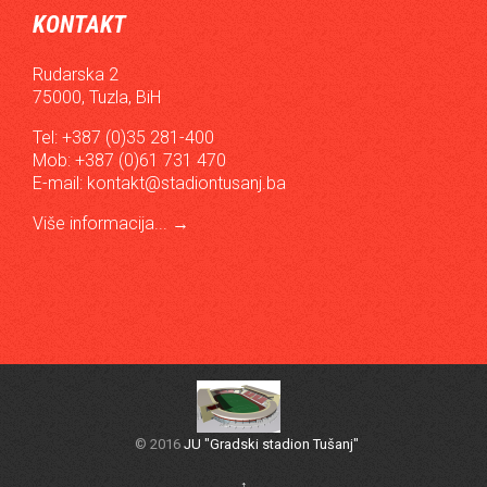
KONTAKT
Rudarska 2
75000, Tuzla, BiH
Tel: +387 (0)35 281-400
Mob: +387 (0)61 731 470
E-mail:
kontakt@stadiontusanj.ba
Više informacija...
→
© 2016
JU "Gradski stadion Tušanj"
↑