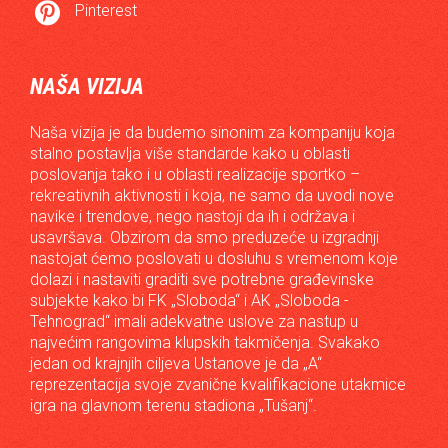

Pinterest
NAŠA VIZIJA
Naša vizija je da budemo sinonim za kompaniju koja
stalno postavlja više standarde kako u oblasti
poslovanja tako i u oblasti realizacije sportko –
rekreativnih aktivnosti i koja, ne samo da uvodi nove
navike i trendove, nego nastoji da ih i održava i
usavršava. Obzirom da smo preduzeće u izgradnji
nastojat ćemo poslovati u dosluhu s vremenom koje
dolazi i nastaviti graditi sve potrebne građevinske
subjekte kako bi FK „Sloboda“ i AK „Sloboda -
Tehnograd“ imali adekvatne uslove za nastup u
najvećim rangovima klupskih takmičenja. Svakako
jedan od krajnjih ciljeva Ustanove je da „A“
reprezentacija svoje zvanične kvalifikacione utakmice
igra na glavnom terenu stadiona „Tušanj“.