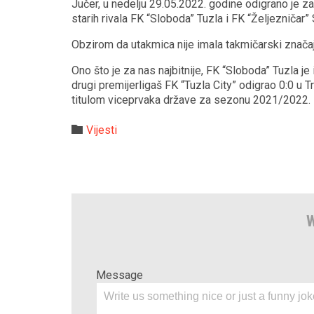
Jučer, u nedelju 29.05.2022. godine odigrano je 
starih rivala FK “Sloboda” Tuzla i FK “Željezničar”
Obzirom da utakmica nije imala takmičarski značaj n
Ono što je za nas najbitnije, FK “Sloboda” Tuzla je 
drugi premijerligaš FK “Tuzla City” odigrao 0:0 u T
titulom viceprvaka države za sezonu 2021/2022.
Category

Vijesti
W
Message