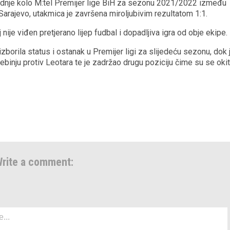
zadnje kolo M:tel Premijer lige BiH za sezonu 2021/2022 između
 Sarajevo, utakmica je završena miroljubivim rezultatom 1:1.
ije viđen pretjerano lijep fudbal i dopadljiva igra od obje ekipe.
izborila status i ostanak u Premijer ligi za slijedeću sezonu, dok 
rebinju protiv Leotara te je zadržao drugu poziciju čime su se okiti
rite a comment: