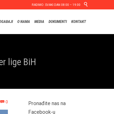

RADIMO: SVAKI DAN 08:00 – 19:00
Skip
OGAĐAJI
O NAMA
MEDIA
DOKUMENTI
KONTAKT
to
content
r lige BiH
Comments
0

Pronađite nas na
Facebook-u