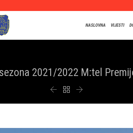
NASLOVNA
VIJESTI
D
sezona 2021/2022 M:tel Premije


