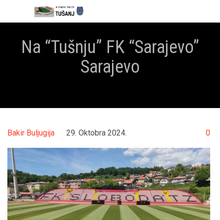

Na “Tušnju” FK “Sarajevo”
Sarajevo



Co
Bakir Buljugija
29. Oktobra 2024.
0
