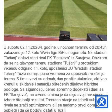
U subotu 02.11.20204. godine, u noćnom terminu od 20:45h
zakazano je 12. kolo Wwin lige BiH u nogometu. Na stadion
“Tušanj” dolazi stari rival FK “Sarajevo” iz Sarajeva. Obzirom
da se na glavnom terenu stadiona “Tušanj” u proteklom
vikendu odigralo 11. kolo, uposlenici JU “Gradski stadion
Tušanj” Tuzla nemaju puno vremena za oporavak i vraćanje
terena. S tim u vezi su odmah, dan poslije utakmice, aktivno
krenuli u skidanje i sanaciju oštećenih dijelova hibridne
podloge. Sa sigurnošću ćemo spremno dočekati i duel sa
FK “Sarajevo”, na crveno crnima je da daju svoj maksimum i
izbore što bolji rezultat. Trenutno stanje na tabeli subotnjih
rivala ne zrači optimizmom, ali se nadamo prvoj domaćoj
pobjedi i da će bodovi ostati u Tuzli.