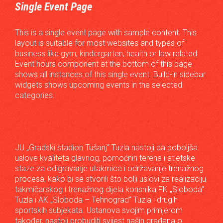
Single Event Page
This is a single event page with sample content. This
layout is suitable for most websites and types of
business like gym, kindergarten, health or law related.
Event hours component at the bottom of this page
shows all instances of this single event. Build-in sidebar
widgets shows upcoming events in the selected
categories.
JU „Gradski stadion Tušanj“ Tuzla nastoji da poboljša
uslove kvaliteta glavnog, pomoćnih terena i atletske
staze za odigravanje utakmica i održavanje trenažnog
procesa, kako bi se stvorili što bolji uslovi za realizaciju
takmičarskog i trenažnog dijela korisnika FK „Sloboda“
Tuzla i AK „Sloboda – Tehnograd“ Tuzla i drugih
sportskih subjekata. Ustanova svojim primjerom
također, nastoji probuditi svijest naših građana o