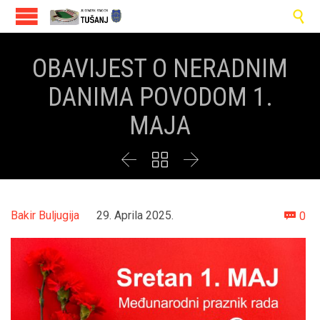

OBAVIJEST O NERADNIM
DANIMA POVODOM 1.
MAJA



Co
Bakir Buljugija
29. Aprila 2025.
0
