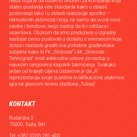
Naša vizija je da budemo sinonim za kompaniju koja
stalno postavlja više standarde kako u oblasti
poslovanja tako i u oblasti realizacije sportko –
rekreativnih aktivnosti i koja, ne samo da uvodi nove
navike i trendove, nego nastoji da ih i održava i
usavršava. Obzirom da smo preduzeće u izgradnji
nastojat ćemo poslovati u dosluhu s vremenom koje
dolazi i nastaviti graditi sve potrebne građevinske
subjekte kako bi FK „Sloboda“ i AK „Sloboda -
Tehnograd“ imali adekvatne uslove za nastup u
najvećim rangovima klupskih takmičenja. Svakako
jedan od krajnjih ciljeva Ustanove je da „A“
reprezentacija svoje zvanične kvalifikacione utakmice
igra na glavnom terenu stadiona „Tušanj“.
KONTAKT
Rudarska 2
75000, Tuzla, BiH
Tel: +387 (0)35 281-400