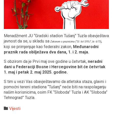
Menadžment JU “Gradski stadion Tušanj” Tuzla obavještava
javnost da se, u skladu sa
,
Zakonom o praznicima (“Sl. list SFRJ”, br. 6/73)
koji se primjenjuje kao federalni zakon,
Međunarodni
praznik rada obilježava dva dana, 1. i 2. maja.
S obzirom da je Prvi maj ove godine u četvrtak,
neradni
dani u Federaciji Bosne i Hercegovine bit će četvrtak
1. maj i petak 2. maj 2025. godine.
S tim u vezi Vas obavještavamo da atletska staza, glavni i
pomoćni tereni stadiona “Tušanj” neće biti na raspolaganju
našim korisnicima, osim FK “Sloboda” Tuzla i AK “Sloboda”
Tehnograd” Tuzla.
Category

Vijesti