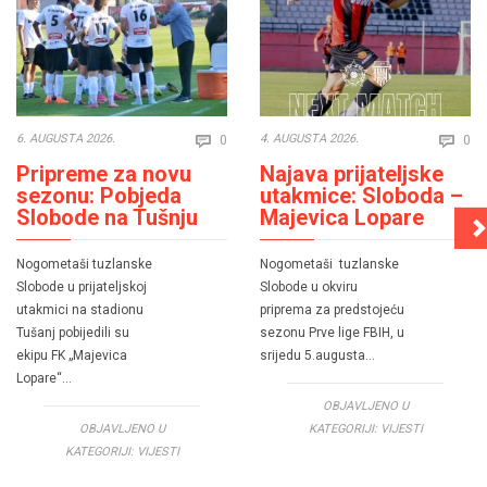
Comments
Co
6. AUGUSTA 2026.
4. AUGUSTA 2026.
0
0


Pripreme za novu
Najava prijateljske
sezonu: Pobjeda
utakmice: Sloboda –
Slobode na Tušnju
Majevica Lopare
Nogometaši tuzlanske
Nogometaši tuzlanske
Slobode u prijateljskoj
Slobode u okviru
utakmici na stadionu
priprema za predstojeću
Tušanj pobijedili su
sezonu Prve lige FBIH, u
ekipu FK „Majevica
srijedu 5.augusta…
Lopare“…
OBJAVLJENO U
OBJAVLJENO U
KATEGORIJI:
VIJESTI
KATEGORIJI:
VIJESTI