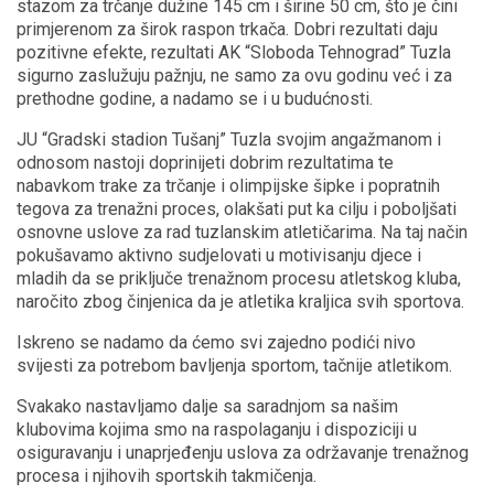
stazom za trčanje dužine 145 cm i širine 50 cm, što je čini
primjerenom za širok raspon trkača. Dobri rezultati daju
pozitivne efekte, rezultati AK “Sloboda Tehnograd” Tuzla
sigurno zaslužuju pažnju, ne samo za ovu godinu već i za
prethodne godine, a nadamo se i u budućnosti.
JU “Gradski stadion Tušanj” Tuzla svojim angažmanom i
odnosom nastoji doprinijeti dobrim rezultatima te
nabavkom trake za trčanje i olimpijske šipke i popratnih
tegova za trenažni proces, olakšati put ka cilju i poboljšati
osnovne uslove za rad tuzlanskim atletičarima. Na taj način
pokušavamo aktivno sudjelovati u motivisanju djece i
mladih da se priključe trenažnom procesu atletskog kluba,
naročito zbog činjenica da je atletika kraljica svih sportova.
Iskreno se nadamo da ćemo svi zajedno podići nivo
svijesti za potrebom bavljenja sportom, tačnije atletikom.
Svakako nastavljamo dalje sa saradnjom sa našim
klubovima kojima smo na raspolaganju i dispoziciji u
osiguravanju i unaprjeđenju uslova za održavanje trenažnog
procesa i njihovih sportskih takmičenja.