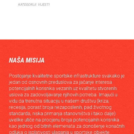
KATEGORIJI:
VIJESTI
NAŠA MISIJA
Postojanje kvalitetne sportske infrastrukture svakako je
jedan od osnovnih preduslova za jačanje interesa
potencijalnih korisnika vezanih uz kvalitetu stvorenih
uslova za zadovoljavanje njihovih potreba. Imajući u
vidu da trenutna situaciju u našem društvu (kriza,
recesija, porast broja nezaposlenih, pad životnog
standarda, niska primanja stanovništva i tako dalje)
uvelike utiče na procjenu broja potencijalnih korisnika
kao jednog od bitnih elemenata za donošenje konačnih
odluka o isplativosti ulaganja u sportske objekte.