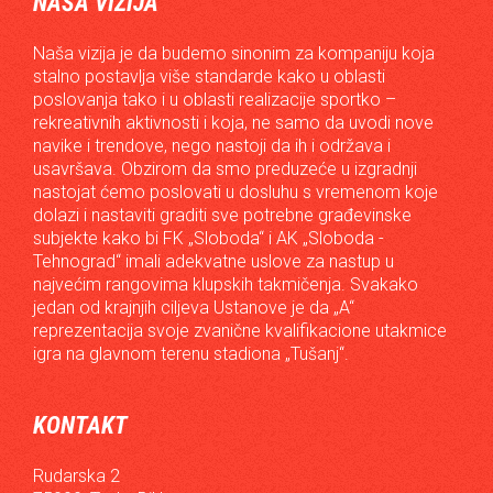
NAŠA VIZIJA
Naša vizija je da budemo sinonim za kompaniju koja
stalno postavlja više standarde kako u oblasti
poslovanja tako i u oblasti realizacije sportko –
rekreativnih aktivnosti i koja, ne samo da uvodi nove
navike i trendove, nego nastoji da ih i održava i
usavršava. Obzirom da smo preduzeće u izgradnji
nastojat ćemo poslovati u dosluhu s vremenom koje
dolazi i nastaviti graditi sve potrebne građevinske
subjekte kako bi FK „Sloboda“ i AK „Sloboda -
Tehnograd“ imali adekvatne uslove za nastup u
najvećim rangovima klupskih takmičenja. Svakako
jedan od krajnjih ciljeva Ustanove je da „A“
reprezentacija svoje zvanične kvalifikacione utakmice
igra na glavnom terenu stadiona „Tušanj“.
KONTAKT
Rudarska 2