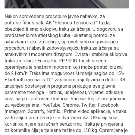
Nakon sprovedene procedure javne nabavke, za
potrebe fitnes sale AK “Sloboda Tehnograd” Tuzla,
obezbjedili smo sklopivu traku za trčanje. U dogovoru sa
predstavnicima atletskog kluba i ukazanoj potrebi za
nabavkom trake za trčanje, sproveli smo odgovarajuću
proceduru i nabavili zadovoljavajuću traku za trčanje sa
atraktvinim i modernim dizajnom. Čvrsta i stabilna sklopiva
traka za trčanje Energetic PR 9000 Touch screen
opremljena je snažnim motorom koji može postići brzinu
do 21km/h. Traka ima mogućnost štimanja nagiba do 15%.
Bluetooth računar s 10” zaslonom osjetljivim na dodir i 38
unaprijed postavljenih programa prikazuje sve glavne
parametre treninga – brzinu, udaljenost, vrijeme, otkucaje
srca, nagib i potrošene kalorije. Računar koji je programiran
za vježbanje ima i YouTube, Chrome, Twitter, Facebook,
Instagram, Sportify, Netflix i Prime video aplikacije, a traka
za trčanje opremljena je i s dva zvučnika. Otkucaji srca
korisnika mjere se ručnim senzorima. Traka je primjerena
za korisnike čija je tjelesna težina do 130 kg. Opremljena je