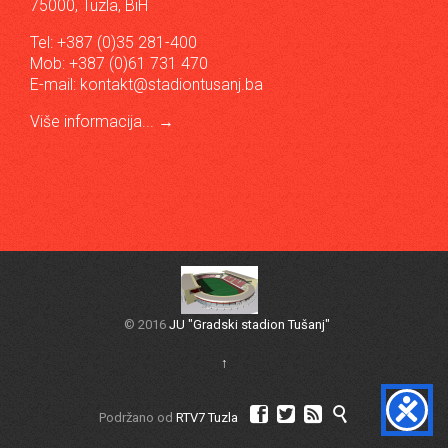
75000, Tuzla, BiH
Tel: +387 (0)35 281-400
Mob: +387 (0)61 731 470
E-mail:
kontakt@stadiontusanj.ba
Više informacija...
→
© 2016
JU "Gradski stadion Tušanj"
↑




Podržano od
RTV7 Tuzla