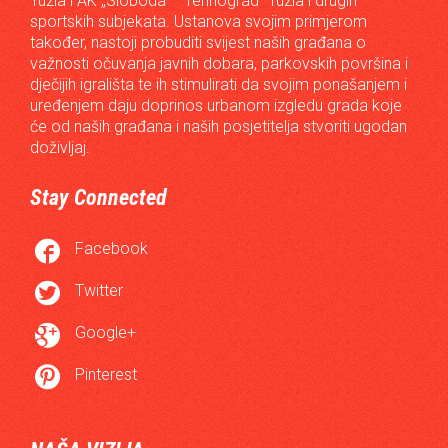
Tuzla i AK „Sloboda – Tehnograd“ Tuzla i drugih
sportskih subjekata. Ustanova svojim primjerom
također, nastoji probuditi svijest naših građana o
važnosti očuvanja javnih dobara, parkovskih površina i
dječijih igrališta te ih stimulirati da svojim ponašanjem i
uređenjem daju doprinos urbanom izgledu grada koje
će od naših građana i naših posjetitelja stvoriti ugodan
doživljaj.
Stay Connected

Facebook

Twitter

Google+

Pinterest