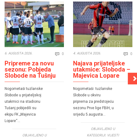
Comments
Co
6. AUGUSTA 2026.
4. AUGUSTA 2026.
0
0


Pripreme za novu
Najava prijateljske
sezonu: Pobjeda
utakmice: Sloboda –
Slobode na Tušnju
Majevica Lopare
Nogometaši tuzlanske
Nogometaši tuzlanske
Slobode u prijateljskoj
Slobode u okviru
utakmici na stadionu
priprema za predstojeću
Tušanj pobijedili su
sezonu Prve lige FBIH, u
ekipu FK „Majevica
srijedu 5.augusta…
Lopare“…
OBJAVLJENO U
OBJAVLJENO U
KATEGORIJI:
VIJESTI