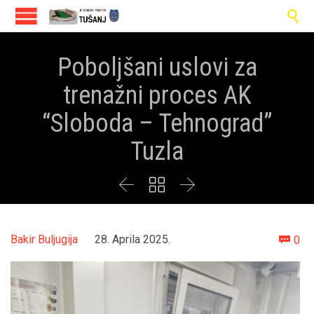

Poboljšani uslovi za
trenažni proces AK
“Sloboda – Tehnograd”
Tuzla



Co
Bakir Buljugija
28. Aprila 2025.
0
